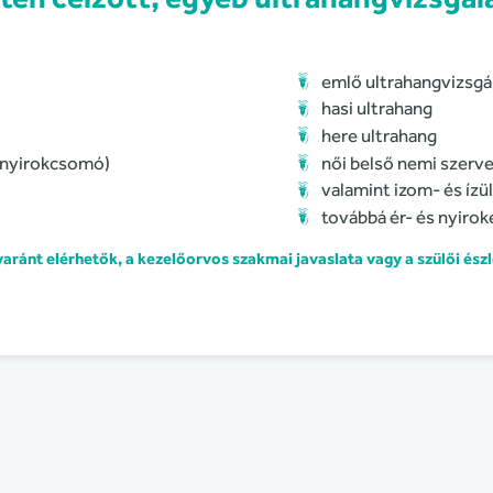
emlő ultrahangvizsgá
hasi ultrahang
here ultrahang
v, nyirokcsomó)
női belső nemi szerve
valamint izom- és ízül
továbbá ér- és nyirok
ánt elérhetők, a kezelőorvos szakmai javaslata vagy a szülői észle