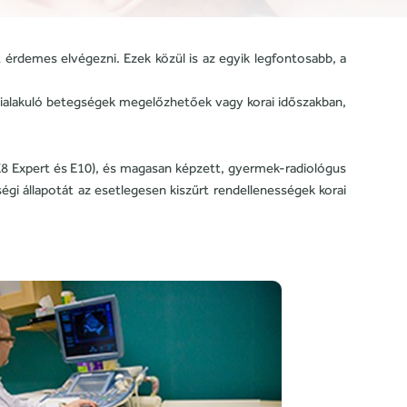
érdemes elvégezni. Ezek közül is az egyik legfontosabb, a
k kialakuló betegségek megelőzhetőek vagy korai időszakban,
E8 Expert és E10), és magasan képzett, gyermek-radiológus
égi állapotát az esetlegesen kiszűrt rendellenességek korai