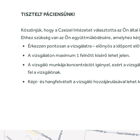
TISZTELT PÁCIENSÜNK!
Köszönjük, hogy a Czeizel Intézetet választotta az Ön által
Ehhez szükség van az Ön együttműködésére, amelyhez kérjük
Érkezzen pontosan a vizsgálatra – előnyös a időpont elő
A vizsgálaton maximum 1 felnőtt kísérő lehet jelen.
A vizsgáló munkája koncentrációt igényel, ezért a vizsgá
fel a vizsgálónak.
Képi- és hangfelvételt a vizsgáló hozzájárulásával lehet k