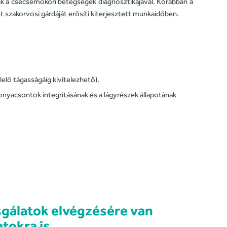
ik a csecsemőkori betegségek diagnosztikájával. Korábban a
 szakorvosi gárdáját erősíti kiterjesztett munkaidőben.
elő tágasságáig kivitelezhető).
onyacsontok integritásának és a lágyrészek állapotának
gálatok elvégzésére van
tokra is.