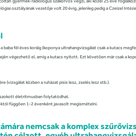
Zoltán gyermek-radiológus szakorvos végzi, aki közel 25 éve foglalkoz
ai osztályának vezetője volt 20 évig, jelenleg pedig a Czeizel Intézet
l
 baba fél éves koráig (koponya ultrahangvizsgálat csak a kutacs megfel
ején végezhető el, amíg a kutacs nyitott. Ezt követően már csak a kop
re (vizsgálat közben a ruházat pisis lesz, zselés lesz stb.).
szokott életritmusban folytatódhat.
oroktól függően 1-2 évenként javasolt megismételni.
ámára nemcsak a komplex szűrővizs
én célzott, egyéb ultrahangvizsgála