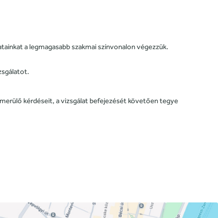
álatainkat a legmagasabb szakmai színvonalon végezzük.
zsgálatot.
elmerülő kérdéseit, a vizsgálat befejezését követően tegye