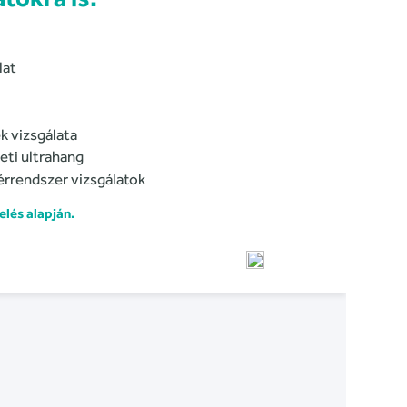
lat
k vizsgálata
eti ultrahang
érrendszer vizsgálatok
lés alapján.