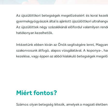
Az újszülöttkori betegségek megelőzéséért és korai kezel
gyermekgyógyászok által is ajánlott újszülöttkori ultrahan
Az újszülöttek négy százalékánál előfordul valamilyen rend
hatékonyan kezelhetők.
Intézetünk ebben kíván az Önök segítségére lenni, Magyar
szakorvosunk átfogó, alapos vizsgálatával. A koponya-, has
kezelése, vagy éppen az abból kialakuló betegségek megel
Miért fontos?
Számos olyan betegség létezik, amelyek a magzati életb