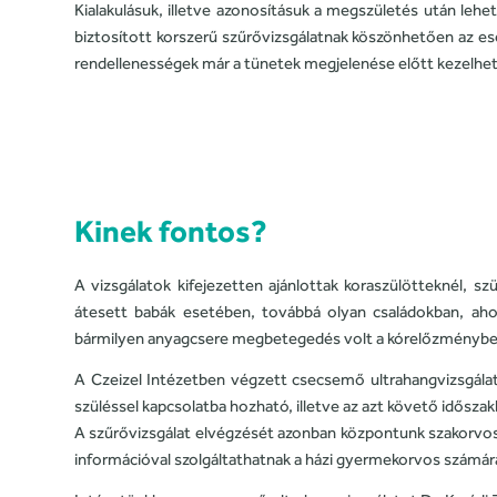
Kialakulásuk, illetve azonosításuk a megszületés után lehet
biztosított korszerű szűrővizsgálatnak köszönhetően az ese
rendellenességek már a tünetek megjelenése előtt kezelhet
Kinek fontos?
A vizsgálatok kifejezetten ajánlottak koraszülötteknél, s
átesett babák esetében, továbbá olyan családokban, aho
bármilyen anyagcsere megbetegedés volt a kórelőzményben.
A Czeizel Intézetben végzett csecsemő ultrahangvizsgálat
szüléssel kapcsolatba hozható, illetve az azt követő időszak
A szűrővizsgálat elvégzését azonban központunk szakorvosa
információval szolgáltathatnak a házi gyermekorvos számár