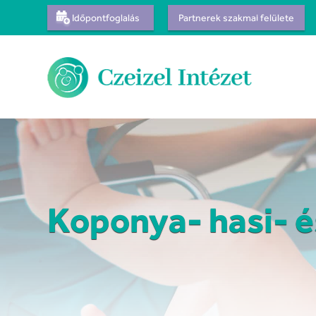
Időpontfoglalás
Partnerek szakmai felülete
Koponya- hasi- é