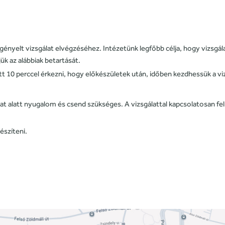
 igényelt vizsgálat elvégzéséhez. Intézetünk legfőbb célja, hogy vizsg
 az alábbiak betartását.
tt 10 perccel érkezni, hogy előkészületek után, időben kezdhessük a vi
lat alatt nyugalom és csend szükséges. A vizsgálattal kapcsolatosan f
észíteni.