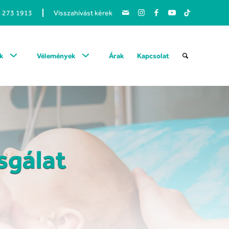
1 273 1913
Visszahívást kérek
k
Vélemények
Árak
Kapcsolat
sgálat