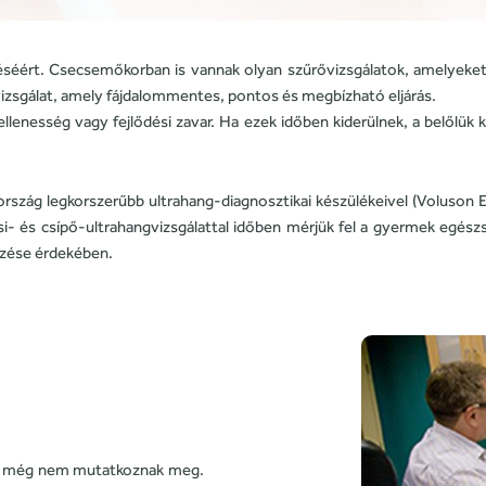
éséért. Csecsemőkorban is vannak olyan szűrővizsgálatok, amelyeket 
gvizsgálat, amely fájdalommentes, pontos és megbízható eljárás.
ellenesség vagy fejlődési zavar. Ha ezek időben kiderülnek, a belőlü
ország legkorszerűbb ultrahang-diagnosztikai készülékeivel (Voluson 
i- és csípő-ultrahangvizsgálattal időben mérjük fel a gyermek egészs
őzése érdekében.
en még nem mutatkoznak meg.