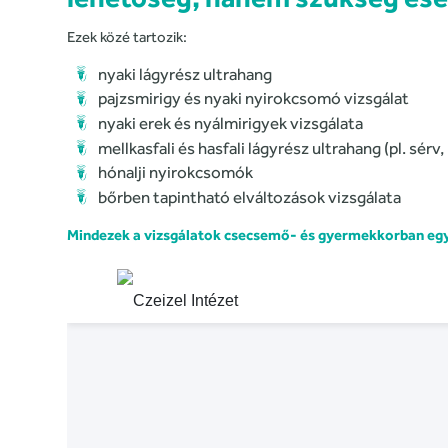
Ezek közé tartozik:
nyaki lágyrész ultrahang
pajzsmirigy és nyaki nyirokcsomó vizsgálat
nyaki erek és nyálmirigyek vizsgálata
mellkasfali és hasfali lágyrész ultrahang (pl. sér
hónalji nyirokcsomók
bőrben tapintható elváltozások vizsgálata
Mindezek a vizsgálatok csecsemő- és gyermekkorban egyar