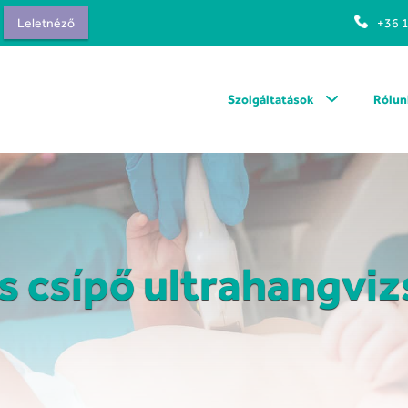
Leletnéző
+36 
Szolgáltatások
Rólun
s csípő ultrahangviz