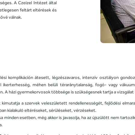
séges. A Czeizel Intézet által
tlegesen feltárt eltérések és
ővé válnak.
zülési komplikáción átesett, légzészavaros, intenzív osztályon gondoz
l ikerterhesség, méhen belüli téraránytalanság, fogó- vagy vákuum
 A házi gyermekorvosok többsége is szükségesnek tartja a vizsgálat 
 kimutatja a szervek veleszületett rendellenességét, fejlődési elmar
ban kialakuló eltéréseket, sérüléseket, vérzéseket.
 minden esetben, még akkor is javasolja, ha az újszülött nem tartozik
a.