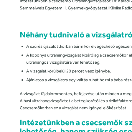
Intézetünkben a csecsemő ultrahangvizsgálatot Dr. Karádi 
Semmelweis Egyetem II. Gyermekgyógyászati Klinika Radiológi
Néhány tudnivaló a vizsgálatró
A szűrés újszülöttkorban bármikor elvégezhető egészen a
A koponya ultrahangvizsgálat kizárólag a csecsemőkor el
ultrahangos vizsgálatára van lehetőség.
A vizsgálat körülbelül 20 percet vesz igénybe.
Ajánlatos a vizsgálatra egy váltás ruhát hozni a baba részé
A vizsgálat fájdalommentes, befejezése után minden a meg
A hasi ultrahangvizsgálatot a beteg korától és a rizikófakt
Csecsemőkorban ez a vizsgálat nem igényel előkészítést.
Intézetünkben a csecsemők sz
lehetőség, hanem szükség eset