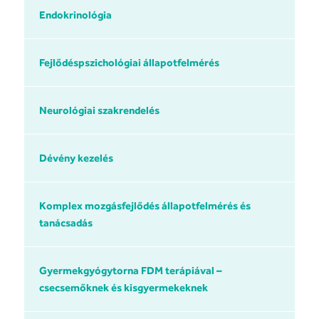
Endokrinológia
Fejlődéspszichológiai állapotfelmérés
Neurológiai szakrendelés
Dévény kezelés
Komplex mozgásfejlődés állapotfelmérés és
tanácsadás
Gyermekgyógytorna FDM terápiával –
csecsemőknek és kisgyermekeknek