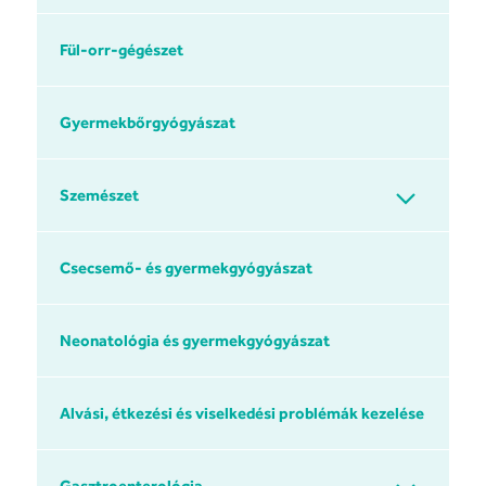
Fül-orr-gégészet
Gyermekbőrgyógyászat
Szemészet
Csecsemő- és gyermekgyógyászat
Neonatológia és gyermekgyógyászat
Alvási, étkezési és viselkedési problémák kezelése
Gasztroenterológia