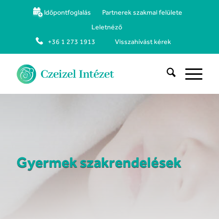
Időpontfoglalás
Partnerek szakmai felülete
Leletnéző
+36 1 273 1913
Visszahívást kérek
Gyermek szakrendelések