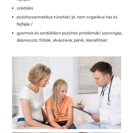
szédülés
pszichoszomatikus
tünetek/ pl. nem organikus has és
fejfájás /
gyermek és serdülőkori pszichés problémák/ szorongás,
depresszió, fóbiák, alvászavar, pánik, iskolafóbia/.