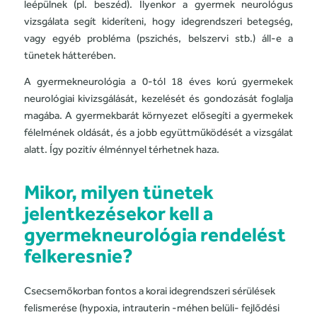
leépülnek (pl. beszéd). Ilyenkor a gyermek neurológus
vizsgálata segít kideríteni, hogy idegrendszeri betegség,
vagy egyéb probléma (pszichés, belszervi stb.) áll-e a
tünetek hátterében.
A gyermekneurológia a 0-tól 18 éves korú gyermekek
neurológiai kivizsgálását, kezelését és gondozását foglalja
magába. A gyermekbarát környezet elősegíti a gyermekek
félelmének oldását, és a jobb együttműködését a vizsgálat
alatt. Így pozitív élménnyel térhetnek haza.
Mikor, milyen tünetek
jelentkezésekor kell a
gyermekneurológia rendelést
felkeresnie?
Csecsemőkorban fontos a korai idegrendszeri sérülések
felismerése (hypoxia, intrauterin -méhen belüli- fejlődési