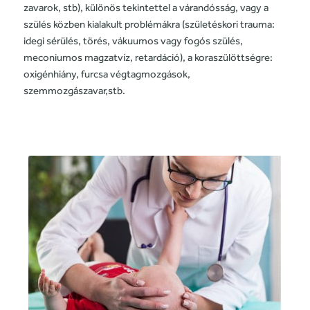
zavarok, stb), különös tekintettel a várandósság, vagy a
szülés közben kialakult problémákra (születéskori trauma:
idegi sérülés, törés, vákuumos vagy fogós szülés,
meconiumos magzatvíz, retardáció), a koraszülöttségre:
oxigénhiány, furcsa végtagmozgások,
szemmozgászavar,stb.