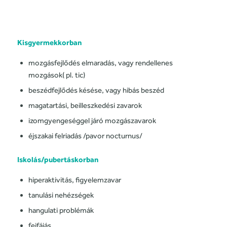
Kisgyermekkorban
mozgásfejlődés elmaradás, vagy rendellenes
mozgások( pl. tic)
beszédfejlődés késése, vagy hibás beszéd
magatartási, beilleszkedési zavarok
izomgyengeséggel járó mozgászavarok
éjszakai felriadás /pavor nocturnus/
Iskolás/pubertáskorban
hiperaktivitás
, figyelemzavar
tanulási nehézségek
hangulati problémák
fejfájás