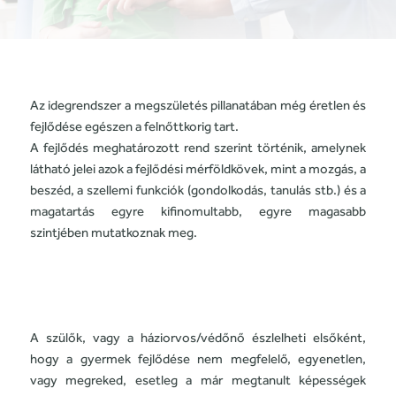
Az idegrendszer a megszületés pillanatában még éretlen és
fejlődése egészen a felnőttkorig tart.
A fejlődés meghatározott rend szerint történik, amelynek
látható jelei azok a fejlődési mérföldkövek, mint a mozgás, a
beszéd, a szellemi funkciók (gondolkodás, tanulás stb.) és a
magatartás egyre kifinomultabb, egyre magasabb
szintjében mutatkoznak meg.
A szülők, vagy a háziorvos/védőnő észlelheti elsőként,
hogy a gyermek fejlődése nem megfelelő, egyenetlen,
vagy megreked, esetleg a már megtanult képességek