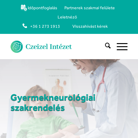
Időpontfoglalás
Partnerek szakmai felülete
Leletnéző
+36 1 273 1913
Visszahívást kérek
Gyermekneurológiai
szakrendelés