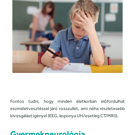
Fontos tudni, hogy minden életkorban előfordulhat
eszméletvesztéssel járó rosszullét, ami néha részletesebb
kivizsgálást igényel (EEG, koponya UH/esetleg CT/MRI)).
Gyermekneurológia