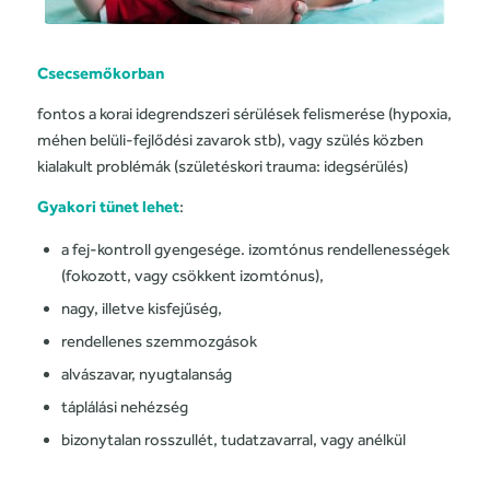
Csecsemőkorban
fontos a korai idegrendszeri sérülések felismerése (hypoxia,
méhen belüli-fejlődési zavarok stb), vagy szülés közben
kialakult problémák (születéskori trauma: idegsérülés)
Gyakori tünet lehet
:
a fej-kontroll gyengesége. izomtónus rendellenességek
(fokozott, vagy csökkent izomtónus),
nagy, illetve kisfejűség,
rendellenes szemmozgások
alvászavar, nyugtalanság
táplálási nehézség
bizonytalan rosszullét, tudatzavarral, vagy anélkül