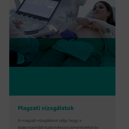
Magzati vizsgálatok
A magzati vizsgálatok célja, hogy a
legkorszerűbb tudományos ismeretekkel és