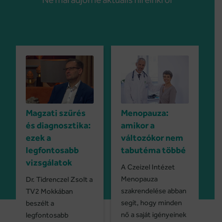
Magzati szűrés
Menopauza:
és diagnosztika:
amikor a
ezek a
változókor nem
legfontosabb
tabutéma többé
vizsgálatok
A Czeizel Intézet
Menopauza
Dr. Tidrenczel Zsolt a
szakrendelése abban
TV2 Mokkában
segít, hogy minden
beszélt a
nő a saját igényeinek
legfontosabb