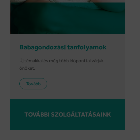
Babagondozási tanfolyamok
Új témákkal és még több időponttal várjuk
önöket.
Tovább
TOVÁBBI SZOLGÁLTATÁSAINK