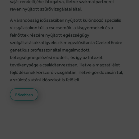
saját rendelőjébe látogatva, illetve szakmai partnerei
révén nyújtott szűrővizsgálatai által.
A várandósság időszakában nyújtott különböző speciális
vizsgálatokon túl, a csecsemők, a kisgyermekek és a
felnőttek részére nyújtott egészségügyi
szolgáltatásokkal igyekszik megvalósítani a Czeizel Endre
genetikus professzor által megálmodott
betegségmegelőzési modellt, és így az Intézet
tevékenysége a családtervezésen, illetve a magzati élet
fejlődésének korszerű vizsgálatán, illetve gondozásán túl,
a születés utáni időszakot is felöleli.
Bővebben