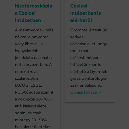
hiszteroszkópia
Czeizel
a Czeizel
Intézetben is
Intézetben
elérhető!
A méhmyoma – más
Örömmel értesítjük
néven leiomyoma
kedves
vagy fibroid – a
pácienseinket, hogy
leggyakoribb
most már
jóindulatú daganat a
székesfehérvári
női szervezetben. A
Intézetünkben is
nemzetközi
elérhető a Gyermek
szakirodalom
gasztroenterológiai
(ACOG, ESGE,
szakrendelésünk.
RCOG) adatai szerint
Olvass tovább
a nők közel 50–70%-
ánál kialakul élete
során, de csak
mintegy 20–30%-
ban okoz tüneteket.