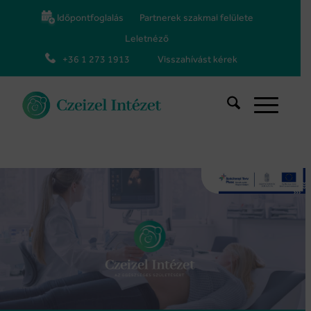
Időpontfoglalás
Partnerek szakmai felülete
Leletnéző
+36 1 273 1913
Visszahívást kérek