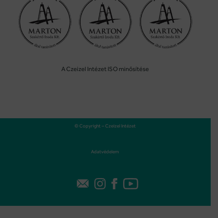
A Czeizel Intézet ISO minősítése
© Copyright – Czeizel Intézet
Adatvédelem