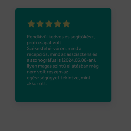
A doktor úr (Dr. Bálint
Koppány) nagyon kedves és
mosolygós. Nagyon jó élmény
volt hozzá menni vizsgálatra. A
vizsgálat alatt végig kommentelte
számunkra a látottakat, sokat
próbálkozott, hogy szép képet
csináljon nekünk a gyermekről. A
jó élmény, amit a hozzáállásával
okozott még napokig kitartott
bennem. Bárcsak minden orvos
ilyen lenne.