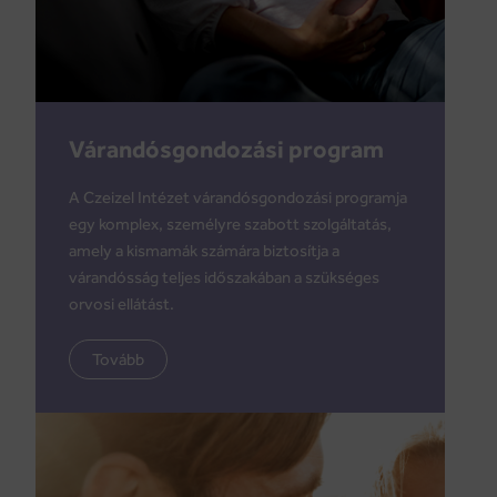
Várandósgondozási program
A Czeizel Intézet várandósgondozási programja
egy komplex, személyre szabott szolgáltatás,
amely a kismamák számára biztosítja a
várandósság teljes időszakában a szükséges
orvosi ellátást.
Tovább