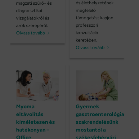
és élethelyzetének
magzati szűrő- és
megfelelő
diagnosztikai
támogatást kapjon
vizsgálatokról és
professzori
azok szerepéről.
konzultáció
Olvass tovább
keretében.
Olvass tovább
Myoma
Gyermek
eltávolítás
gasztroenterológiai
kíméletesen és
szakrendelésünk
hatékonyan –
mostantól a
Office
székesfehérvári