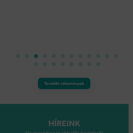
További vélemények
HÍREINK
Ne maradjon le aktuális híreinkről