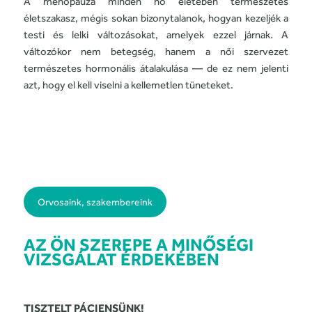
A menopauza minden nő életében természetes
életszakasz, mégis sokan bizonytalanok, hogyan kezeljék a
testi és lelki változásokat, amelyek ezzel járnak. A
változókor nem betegség, hanem a női szervezet
természetes hormonális átalakulása — de ez nem jelenti
azt, hogy el kell viselni a kellemetlen tüneteket.
Orvosaink, szakembereink
AZ ÖN SZEREPE A MINŐSÉGI
VIZSGÁLAT ÉRDEKÉBEN
TISZTELT PÁCIENSÜNK!