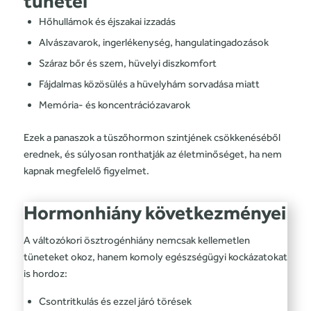
tünetei
Hőhullámok és éjszakai izzadás
Alvászavarok, ingerlékenység, hangulatingadozások
Száraz bőr és szem, hüvelyi diszkomfort
Fájdalmas közösülés a hüvelyhám sorvadása miatt
Memória- és koncentrációzavarok
Ezek a panaszok a tüszőhormon szintjének csökkenéséből
erednek, és súlyosan ronthatják az életminőséget, ha nem
kapnak megfelelő figyelmet.
Hormonhiány következményei
A változókori ösztrogénhiány nemcsak kellemetlen
tüneteket okoz, hanem komoly egészségügyi kockázatokat
is hordoz:
Csontritkulás és ezzel járó törések