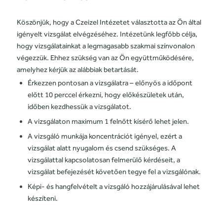
Köszönjük, hogy a Czeizel Intézetet választotta az Ön által
igényelt vizsgálat elvégzéséhez. Intézetünk legfőbb célja,
hogy vizsgálatainkat a legmagasabb szakmai színvonalon
végezzük. Ehhez szükség van az Ön együttműködésére,
amelyhez kérjük az alábbiak betartását.
Érkezzen pontosan a vizsgálatra – előnyös a időpont
előtt 10 perccel érkezni, hogy előkészületek után,
időben kezdhessük a vizsgálatot.
A vizsgálaton maximum 1 felnőtt kísérő lehet jelen.
A vizsgáló munkája koncentrációt igényel, ezért a
vizsgálat alatt nyugalom és csend szükséges. A
vizsgálattal kapcsolatosan felmerülő kérdéseit, a
vizsgálat befejezését követően tegye fel a vizsgálónak.
Képi- és hangfelvételt a vizsgáló hozzájárulásával lehet
készíteni.