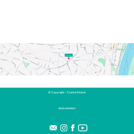
© Copyright – Czeizel Intézet
Adatvédelem