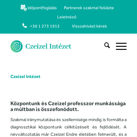
Időpontfoglalás
Partnerek szakmai felülete
Leletnéző
+36 1 273 1913
Visszahívást kérek
Czeizel Intézet
Központunk és Czeizel professzor munkássága
a múltban is összefonódott.
Szakmai iránymutatása és szellemisége mindig is formálta a
diagnosztikai központunk célkitűzéseit és fejlődését. A
névváltoztatás már Czeizel Endre életében felmerült, és a