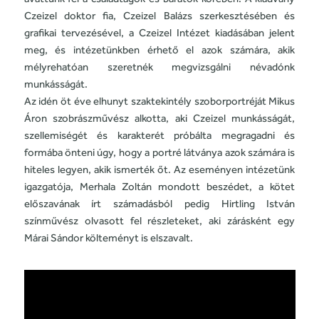
Czeizel doktor fia, Czeizel Balázs szerkesztésében és
grafikai tervezésével, a Czeizel Intézet kiadásában jelent
meg, és intézetünkben érhető el azok számára, akik
mélyrehatóan szeretnék megvizsgálni névadónk
munkásságát.
Az idén öt éve elhunyt szaktekintély szoborportréját Mikus
Áron szobrászművész alkotta, aki Czeizel munkásságát,
szellemiségét és karakterét próbálta megragadni és
formába önteni úgy, hogy a portré látványa azok számára is
hiteles legyen, akik ismerték őt. Az eseményen intézetünk
igazgatója, Merhala Zoltán mondott beszédet, a kötet
előszavának írt számadásból pedig Hirtling István
színművész olvasott fel részleteket, aki zárásként egy
Márai Sándor költeményt is elszavalt.