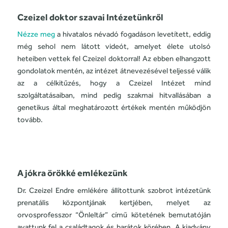
Czeizel doktor szavai Intézetünkről
Nézze meg
a hivatalos névadó fogadáson levetített, eddig
még sehol nem látott videót, amelyet élete utolsó
heteiben vettek fel Czeizel doktorral! Az ebben elhangzott
gondolatok mentén, az intézet átnevezésével teljessé válik
az a célkitűzés, hogy a Czeizel Intézet mind
szolgáltatásaiban, mind pedig szakmai hitvallásában a
genetikus által meghatározott értékek mentén működjön
tovább.
A jókra örökké emlékezünk
Dr. Czeizel Endre emlékére állítottunk szobrot intézetünk
prenatális központjának kertjében, melyet az
orvosprofesszor “Önleltár” című kötetének bemutatóján
avattunk fel a családtagok és barátok körében. A kiadvány