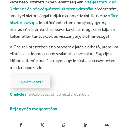
kezelhető. Intézetünkben lehetőség van
Kiterjesztett 2 és
3 dimenziós nőgyógyászati ultrahangvizsgálat
elvégzésére,
amellyel biztonsággal tudjuk diagnosztizálni, illetve az
office
hiszteroszkópia
lehetőséget ad arra, hogy egy gyors,
altatás nélküli ambuláns beavatkozással megszabaduljon a
kellemetlen tünetektől, és visszanyerje életminőségét.
A Czeizel Intézetben ez a modern eljárás elérhető, prémium
ellátással, a legmagasabb szakmai színvonalon. Foglaljon
időpontot még ma, és tegyen egy lépést a panaszmentes
mindennapok felé!
Bejelentkezés
Címkék:
méhtükrözés
,
office hiszteroszkópia
Bejegyzés megosztása