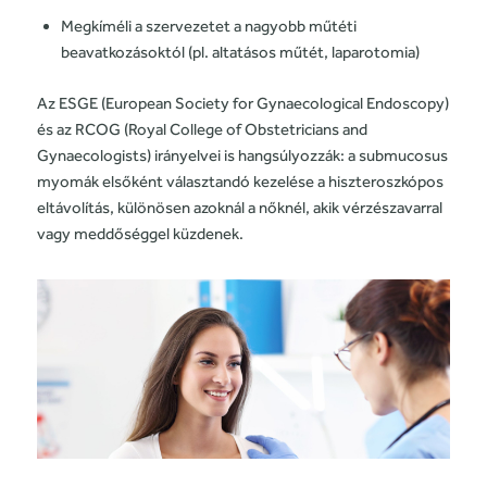
Megkíméli a szervezetet a nagyobb műtéti
beavatkozásoktól (pl. altatásos műtét, laparotomia)
Az ESGE (European Society for Gynaecological Endoscopy)
és az RCOG (Royal College of Obstetricians and
Gynaecologists) irányelvei is hangsúlyozzák: a submucosus
myomák elsőként választandó kezelése a hiszteroszkópos
eltávolítás, különösen azoknál a nőknél, akik vérzészavarral
vagy meddőséggel küzdenek.