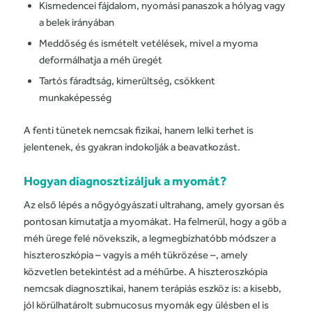
Kismedencei fájdalom, nyomási panaszok a hólyag vagy
a belek irányában
Meddőség és ismételt vetélések, mivel a myoma
deformálhatja a méh üregét
Tartós fáradtság, kimerültség, csökkent
munkaképesség
A fenti tünetek nemcsak fizikai, hanem lelki terhet is
jelentenek, és gyakran indokolják a beavatkozást.
Hogyan diagnosztizáljuk a myomát?
Az első lépés a nőgyógyászati ultrahang, amely gyorsan és
pontosan kimutatja a myomákat. Ha felmerül, hogy a göb a
méh ürege felé növekszik, a legmegbízhatóbb módszer a
hiszteroszkópia – vagyis a méh tükrözése –, amely
közvetlen betekintést ad a méhűrbe. A hiszteroszkópia
nemcsak diagnosztikai, hanem terápiás eszköz is: a kisebb,
jól körülhatárolt submucosus myomák egy ülésben el is