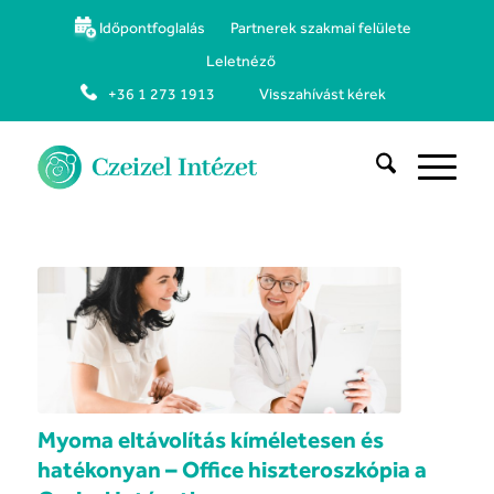
Időpontfoglalás
Partnerek szakmai felülete
Leletnéző
+36 1 273 1913
Visszahívást kérek
Myoma eltávolítás kíméletesen és
hatékonyan – Office hiszteroszkópia a