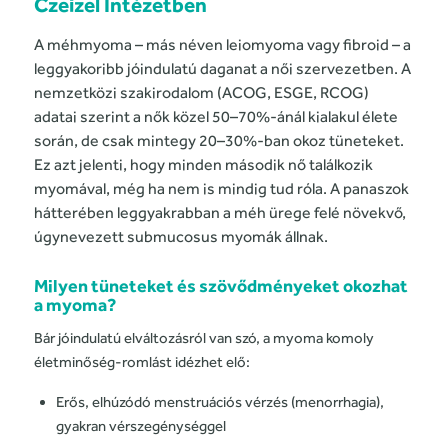
Czeizel Intézetben
A méhmyoma – más néven leiomyoma vagy fibroid – a
leggyakoribb jóindulatú daganat a női szervezetben. A
nemzetközi szakirodalom (ACOG, ESGE, RCOG)
adatai szerint a nők közel 50–70%-ánál kialakul élete
során, de csak mintegy 20–30%-ban okoz tüneteket.
Ez azt jelenti, hogy minden második nő találkozik
myomával, még ha nem is mindig tud róla. A panaszok
hátterében leggyakrabban a méh ürege felé növekvő,
úgynevezett submucosus myomák állnak.
Milyen tüneteket és szövődményeket okozhat
a myoma?
Bár jóindulatú elváltozásról van szó, a myoma komoly
életminőség-romlást idézhet elő:
Erős, elhúzódó menstruációs vérzés (menorrhagia),
gyakran vérszegénységgel