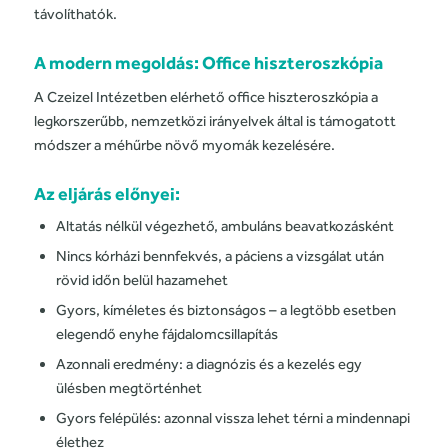
távolíthatók.
A modern megoldás:
Office hiszteroszkópia
A Czeizel Intézetben elérhető office hiszteroszkópia a
legkorszerűbb, nemzetközi irányelvek által is támogatott
módszer a méhűrbe növő myomák kezelésére.
Az eljárás előnyei:
Altatás nélkül végezhető, ambuláns beavatkozásként
Nincs kórházi bennfekvés, a páciens a vizsgálat után
rövid időn belül hazamehet
Gyors, kíméletes és biztonságos – a legtöbb esetben
elegendő enyhe fájdalomcsillapítás
Azonnali eredmény: a diagnózis és a kezelés egy
ülésben megtörténhet
Gyors felépülés: azonnal vissza lehet térni a mindennapi
élethez