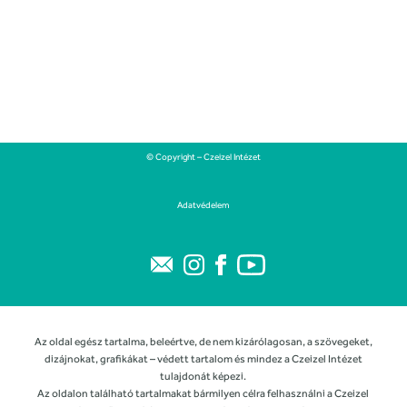
© Copyright – Czeizel Intézet
Adatvédelem
Az oldal egész tartalma, beleértve, de nem kizárólagosan, a szövegeket,
dizájnokat, grafikákat – védett tartalom és mindez a Czeizel Intézet
tulajdonát képezi.
Az oldalon található tartalmakat bármilyen célra felhasználni a Czeizel