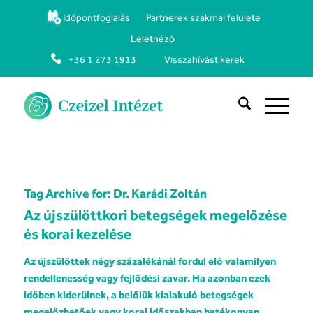
Időpontfoglalás
Partnerek szakmai felülete
Leletnéző
+36 1 273 1913
Visszahívást kérek
Tag Archive for:
Dr. Karádi Zoltán
Az újszülöttkori betegségek megelőzése
és korai kezelése
Az újszülöttek négy százalékánál fordul elő valamilyen
rendellenesség vagy fejlődési zavar. Ha azonban ezek
időben kiderülnek, a belőlük kialakuló betegségek
megelőzhetőek vagy korai időszakban hatékonyan