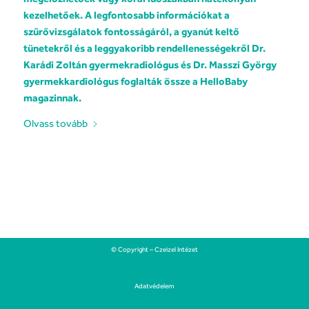
kezelhetőek. A legfontosabb információkat a
szűrővizsgálatok fontosságáról, a gyanút keltő
tünetekről és a leggyakoribb rendellenességekről Dr.
Karádi Zoltán gyermekradiológus és Dr. Masszi György
gyermekkardiológus foglalták össze a
HelloBaby
magazinnak.
Olvass tovább
© Copyright – Czeizel Intézet
Adatvédelem