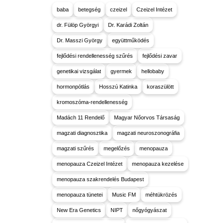
baba
betegség
czeizel
Czeizel Intézet
dr. Fülöp Györgyi
Dr. Karádi Zoltán
Dr. Masszi György
együttműködés
fejlődési rendellenesség szűrés
fejlődési zavar
genetikai vizsgálat
gyermek
hellobaby
hormonpótlás
Hosszú Katinka
koraszülött
kromoszóma-rendellenesség
Madách 11 Rendelő
Magyar Nőorvos Társaság
magzati diagnosztika
magzati neuroszonográfia
magzati szűrés
megelőzés
menopauza
menopauza Czeizel Intézet
menopauza kezelése
menopauza szakrendelés Budapest
menopauza tünetei
Music FM
méhtükrözés
New Era Genetics
NIPT
nőgyógyászat