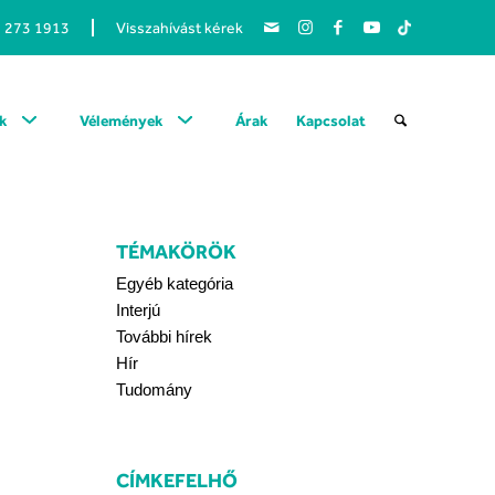
1 273 1913
Visszahívást kérek
k
Vélemények
Árak
Kapcsolat
TÉMAKÖRÖK
Egyéb kategória
Interjú
További hírek
Hír
Tudomány
CÍMKEFELHŐ