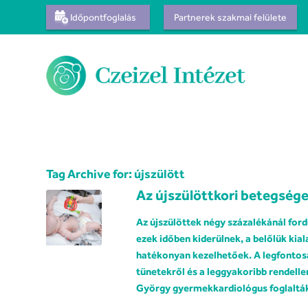
Időpontfoglalás
Partnerek szakmai felülete
Tag Archive for:
újszülött
Az újszülöttkori betegsége
Az újszülöttek négy százalékánál ford
ezek időben kiderülnek, a belőlük ki
hatékonyan kezelhetőek. A legfontosa
tünetekről és a leggyakoribb rendell
György gyermekkardiológus foglaltá