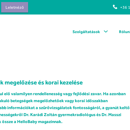
Leletnéző
+36 
Szolgáltatások
Rólun
k megelőzése és korai kezelése
ul elő valamilyen rendellenesség vagy fejlődési zavar. Ha azonban
alakuló betegségek megelőzhetőek vagy korai időszakban
bb információkat a szűrővizsgálatok fontosságáról, a gyanút keltő
enességekről Dr. Karádi Zoltán gyermekradiológus és Dr. Masszi
k össze a
HelloBaby
magazinnak.