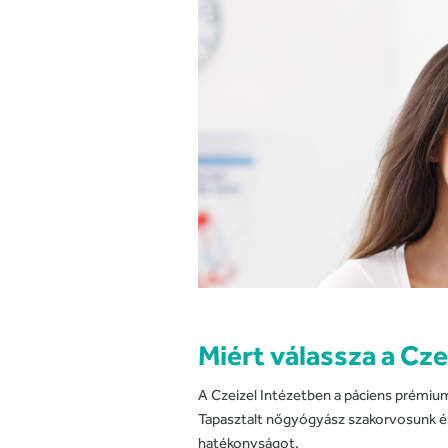
Miért válassza a Cze
A Czeizel Intézetben a páciens prémium
Tapasztalt nőgyógyász szakorvosunk és
hatékonyságot.