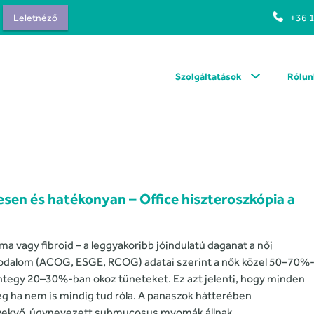
Leletnéző
+36 
Szolgáltatások
Rólun
sen és hatékonyan – Office hiszteroszkópia a
agy fibroid – a leggyakoribb jóindulatú daganat a női
odalom (ACOG, ESGE, RCOG) adatai szerint a nők közel 50–70%
mintegy 20–30%-ban okoz tüneteket. Ez azt jelenti, hogy minden
g ha nem is mindig tud róla. A panaszok hátterében
övekvő, úgynevezett submucosus myomák állnak.