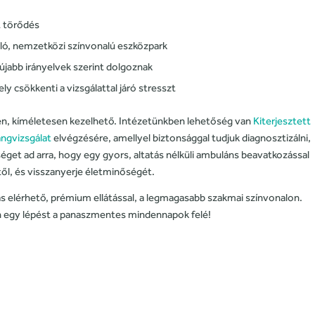
t törődés
ó, nemzetközi színvonalú eszközpark
gújabb irányelvek szerint dolgoznak
y csökkenti a vizsgálattal járó stresszt
n, kíméletesen kezelhető. Intézetünkben lehetőség van
Kiterjesztett
angvizsgálat
elvégzésére, amellyel biztonsággal tudjuk diagnosztizálni,
éget ad arra, hogy egy gyors, altatás nélküli ambuláns beavatkozással
ől, és visszanyerje életminőségét.
ás elérhető, prémium ellátással, a legmagasabb szakmai színvonalon.
n egy lépést a panaszmentes mindennapok felé!