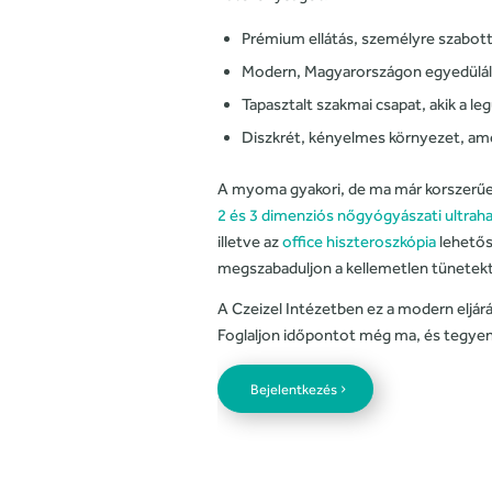
Prémium ellátás, személyre szabot
Modern, Magyarországon egyedüláll
Tapasztalt szakmai csapat, akik a le
Diszkrét, kényelmes környezet, amel
A myoma gyakori, de ma már korszerűe
2 és 3 dimenziós nőgyógyászati ultrah
illetve az
office hiszteroszkópia
lehetős
megszabaduljon a kellemetlen tünetekt
A Czeizel Intézetben ez a modern eljár
Foglaljon időpontot még ma, és tegye
Bejelentkezés