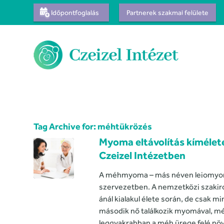
Időpontfoglalás
Partnerek szakmai felülete
Tag Archive for:
méhtükrözés
Myoma eltávolítás kímélete
Czeizel Intézetben
A méhmyoma – más néven leiomyoma v
szervezetben. A nemzetközi szakir
ánál kialakul élete során, de csak 
második nő találkozik myomával, mé
leggyakrabban a méh ürege felé n