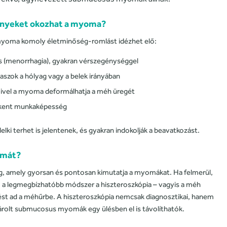
ényeket okozhat a myoma?
a myoma komoly életminőség-romlást idézhet elő:
s (menorrhagia), gyakran vérszegénységgel
szok a hólyag vagy a belek irányában
ivel a myoma deformálhatja a méh üregét
ökkent munkaképesség
elki terhet is jelentenek, és gyakran indokolják a beavatkozást.
omát?
ng, amely gyorsan és pontosan kimutatja a myomákat. Ha felmerül,
, a legmegbízhatóbb módszer a hiszteroszkópia – vagyis a méh
ést ad a méhűrbe. A hiszteroszkópia nemcsak diagnosztikai, hanem
határolt submucosus myomák egy ülésben el is távolíthatók.