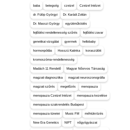
baba
betegség
czeizel
Czeizel Intézet
dr. Fülöp Györgyi
Dr. Karádi Zoltán
Dr. Masszi György
együttműködés
fejlődési rendellenesség szűrés
fejlődési zavar
genetikai vizsgálat
gyermek
hellobaby
hormonpótlás
Hosszú Katinka
koraszülött
kromoszóma-rendellenesség
Madách 11 Rendelő
Magyar Nőorvos Társaság
magzati diagnosztika
magzati neuroszonográfia
magzati szűrés
megelőzés
menopauza
menopauza Czeizel Intézet
menopauza kezelése
menopauza szakrendelés Budapest
menopauza tünetei
Music FM
méhtükrözés
New Era Genetics
NIPT
nőgyógyászat