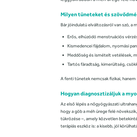
Milyen tüneteket és szövődm
Bár jóindulatú elváltozásról van szó, 
Erős, elhúzódó menstruációs vérzé
Kismedencei fájdalom, nyomási pana
Meddőség és ismételt vetélések, m
Tartós fáradtság, kimerültség, cs
A fenti tünetek nemcsak fizikai, hanem l
Hogyan diagnosztizáljuk a my
Az első lépés a nőgyógyászati ultraha
hogy a göb a méh ürege felé növekszik
tükrözése –, amely közvetlen betekint
terápiás eszköz is: a kisebb, jól körül