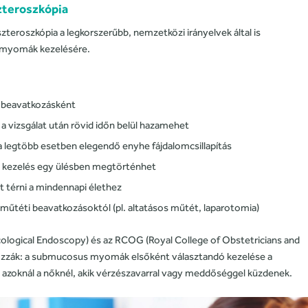
szteroszkópia
szteroszkópia a legkorszerűbb, nemzetközi irányelvek által is
myomák kezelésére.
s beavatkozásként
 a vizsgálat után rövid időn belül hazamehet
a legtöbb esetben elegendő enyhe fájdalomcsillapítás
a kezelés egy ülésben megtörténhet
t térni a mindennapi élethez
műtéti beavatkozásoktól (pl. altatásos műtét, laparotomia)
logical Endoscopy) és az RCOG (Royal College of Obstetricians and
yozzák: a submucosus myomák elsőként választandó kezelése a
 azoknál a nőknél, akik vérzészavarral vagy meddőséggel küzdenek.