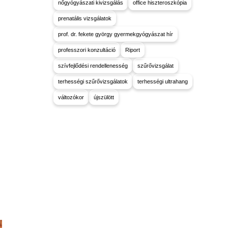
nőgyógyászati kivizsgálás
office hiszteroszkópia
prenatális vizsgálatok
prof. dr. fekete györgy gyermekgyógyászat hír
professzori konzultáció
Riport
szívfejlődési rendellenesség
szűrővizsgálat
terhességi szűrővizsgálatok
terhességi ultrahang
változókor
újszülött