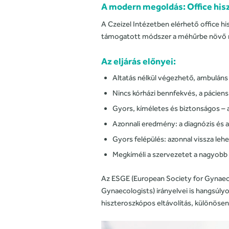
A modern megoldás:
Office hi
A Czeizel Intézetben elérhető office hi
támogatott módszer a méhűrbe növő 
Az eljárás előnyei:
Altatás nélkül végezhető, ambulán
Nincs kórházi bennfekvés, a páciens
Gyors, kíméletes és biztonságos – 
Azonnali eredmény: a diagnózis és 
Gyors felépülés: azonnal vissza lehe
Megkíméli a szervezetet a nagyobb 
Az ESGE (European Society for Gynaeco
Gynaecologists) irányelvei is hangsúl
hiszteroszkópos eltávolítás, különösen