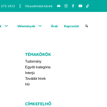
1 273 1913
Visszahívást kérek
k
Vélemények
Árak
Kapcsolat
TÉMAKÖRÖK
Tudomány
Egyéb kategória
Interjú
További hírek
Hír
-
CÍMKEFELHŐ