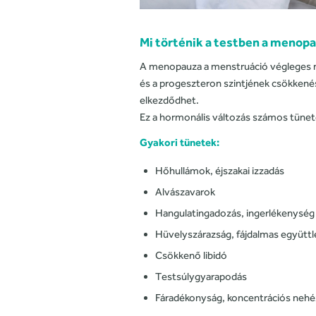
Mi történik a testben a menopa
A menopauza a menstruáció végleges me
és a progeszteron szintjének csökken
elkezdődhet.
Ez a hormonális változás számos tünet
Gyakori tünetek:
Hőhullámok, éjszakai izzadás
Alvászavarok
Hangulatingadozás, ingerlékenység
Hüvelyszárazság, fájdalmas együttl
Csökkenő libidó
Testsúlygyarapodás
Fáradékonyság, koncentrációs neh