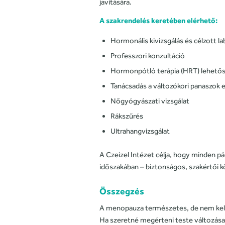
javítására.
A szakrendelés keretében elérhető:
Hormonális kivizsgálás és célzott l
Professzori konzultáció
Hormonpótló terápia (HRT) lehető
Tanácsadás a változókori panaszok
Nőgyógyászati vizsgálat
Rákszűrés
Ultrahangvizsgálat
A Czeizel Intézet célja, hogy minden p
időszakában – biztonságos, szakértői 
Összegzés
A menopauza természetes, de nem kell
Ha szeretné megérteni teste változásai