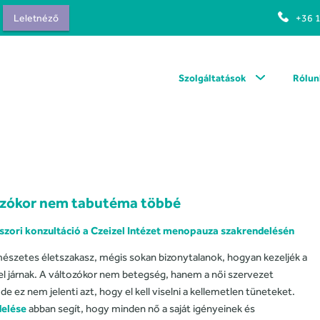
Leletnéző
+36 
Szolgáltatások
Rólun
ozókor nem tabutéma többé
szori konzultáció a Czeizel Intézet menopauza szakrendelésén
szetes életszakasz, mégis sokan bizonytalanok, hogyan kezeljék a
zel járnak. A változókor nem betegség, hanem a női szervezet
 ez nem jelenti azt, hogy el kell viselni a kellemetlen tüneteket.
elése
abban segít, hogy minden nő a saját igényeinek és