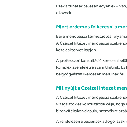
Ezek a tünetek teljesen egyéniek – van
okoznak.
Miért érdemes felkeresni a me
Bár a menopauza természetes folyamat,
A Czeizel Intézet menopauza szakrende
kezelési tervet kapjon.
A professzori konzultáció keretein belü
komplex szemléletre számíthatnak. Ez
belgyógyászati kérdések merülnek fel.
Mit nyújt a Czeizel Intézet m
A Czeizel Intézet menopauza szakrendel
vizsgálatok és konzultációk célja, hogy 
bizonyítékokon alapuló, személyre szabo
A rendelésen a páciensek átfogó, szak