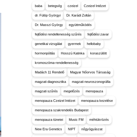
baba
betegség
czeizel
Czeizel Intézet
dr. Fülöp Györgyi
Dr. Karádi Zoltán
Dr. Masszi György
együttműködés
fejlődési rendellenesség szűrés
fejlődési zavar
genetikai vizsgálat
gyermek
hellobaby
hormonpótlás
Hosszú Katinka
koraszülött
kromoszóma-rendellenesség
Madách 11 Rendelő
Magyar Nőorvos Társaság
magzati diagnosztika
magzati neuroszonográfia
magzati szűrés
megelőzés
menopauza
menopauza Czeizel Intézet
menopauza kezelése
menopauza szakrendelés Budapest
menopauza tünetei
Music FM
méhtükrözés
New Era Genetics
NIPT
nőgyógyászat