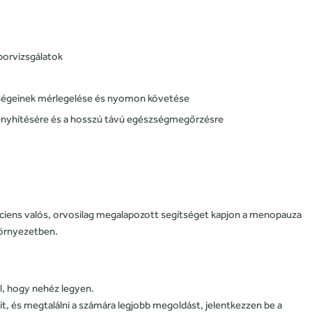
aborvizsgálatok
ségeinek mérlegelése és nyomon követése
 enyhítésére és a hosszú távú egészségmegőrzésre
áciens valós, orvosilag megalapozott segítséget kapjon a menopauza
környezetben.
, hogy nehéz legyen.
t, és megtalálni a számára legjobb megoldást, jelentkezzen be a