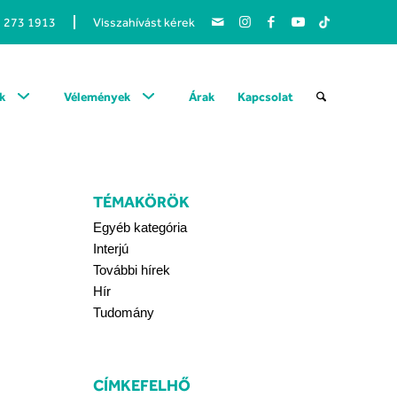
1 273 1913
Visszahívást kérek
k
Vélemények
Árak
Kapcsolat
TÉMAKÖRÖK
Egyéb kategória
Interjú
További hírek
Hír
Tudomány
CÍMKEFELHŐ