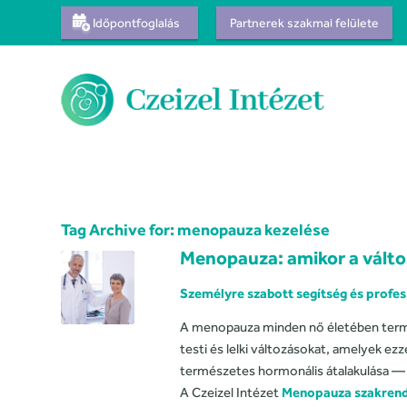
Időpontfoglalás
Partnerek szakmai felülete
Tag Archive for:
menopauza kezelése
Menopauza: amikor a vált
Személyre szabott segítség és profes
A menopauza minden nő életében termé
testi és lelki változásokat, amelyek ez
természetes hormonális átalakulása — de
A Czeizel Intézet
Menopauza szakrend