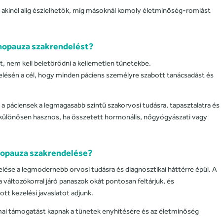
, akinél alig észlelhetők, míg másoknál komoly életminőség-romlást
nopauza szakrendelést?
 nem kell beletörődni a kellemetlen tünetekbe.
lésén a cél, hogy minden páciens személyre szabott tanácsadást és
l a páciensek a legmagasabb szintű szakorvosi tudásra, tapasztalatra és
 különösen hasznos, ha összetett hormonális, nőgyógyászati vagy
enopauza szakrendelése?
ése a legmodernebb orvosi tudásra és diagnosztikai háttérre épül. A
a változókorral járó panaszok okát pontosan feltárjuk, és
tt kezelési javaslatot adjunk.
mai támogatást kapnak a tünetek enyhítésére és az életminőség