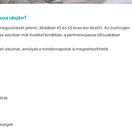
uza idején?
gszűnését jelenti, általában 45 és 55 éves kor között. Az ösztrogén
ése azonban már évekkel korábban, a perimenopauza időszakában
et okozhat, amelyek a mindennapokat is megnehezíthetik.
étek
ézségek