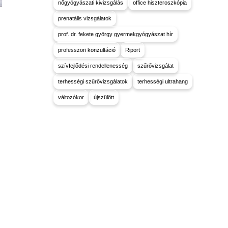
nőgyógyászati kivizsgálás
office hiszteroszkópia
prenatális vizsgálatok
prof. dr. fekete györgy gyermekgyógyászat hír
professzori konzultáció
Riport
szívfejlődési rendellenesség
szűrővizsgálat
terhességi szűrővizsgálatok
terhességi ultrahang
változókor
újszülött