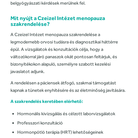
belgyógyászati kérdések merülnek fel.
Mit nyújt a Czeizel Intézet menopauza
szakrendelése?
A Czeizel Intézet menopauza szakrendelése a
legmodernebb orvosi tudásra és diagnosztikai háttérre
épül. A vizsgálatok és konzultációk célja, hogy a
változókorral járó panaszok okát pontosan feltárjuk, és
bizonyítékokon alapuló, személyre szabott kezelési
javaslatot adjunk.
A rendelésen a páciensek átfogó, szakmai támogatást
kapnak a tünetek enyhítésére és az életminőség javítására.
A szakrendelés keretében elérhető:
Hormonális kivizsgálás és célzott laborvizsgálatok
Professzori konzultáció
Hormonpótló terápia (HRT) lehetőségeinek