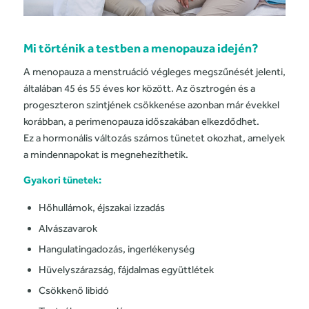
Mi történik a testben a menopauza idején?
A menopauza a menstruáció végleges megszűnését jelenti,
általában 45 és 55 éves kor között. Az ösztrogén és a
progeszteron szintjének csökkenése azonban már évekkel
korábban, a perimenopauza időszakában elkezdődhet.
Ez a hormonális változás számos tünetet okozhat, amelyek
a mindennapokat is megnehezíthetik.
Gyakori tünetek:
Hőhullámok, éjszakai izzadás
Alvászavarok
Hangulatingadozás, ingerlékenység
Hüvelyszárazság, fájdalmas együttlétek
Csökkenő libidó