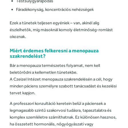
Testsúlygyarapodás
Fáradékonyság, koncentrációs nehézségek
Ezek a tünetek teljesen egyéniek – van, akinél alig
észlelhetők, míg másoknál komoly életminőség-romlást
okoznak.
Miért érdemes felkeresni a menopauza
szakrendelést?
Bár a menopauza természetes folyamat, nem kell
beletörődni a kellemetlen tünetekbe.
A Czeizel Intézet menopauza szakrendelésén a cél, hogy
minden páciens személyre szabott tanácsadást és kezelési
tervet kapjon.
A professzori konzultáció keretein belül a páciensek a
legmagasabb szintű szakorvosi tudásra, tapasztalatra és
komplex szemléletre számíthatnak. Ez különösen hasznos,
ha összetett hormonális, nőgyógyászati vagy