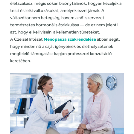
életszakasz, mégis sokan bizonytalanok, hogyan kezeljék a
testi és lelki változásokat, amelyek ezzel járnak. A
változókor nem betegség, hanem a női szervezet
természetes hormonális átalakulása — de ez nem jelenti
azt, hogy el kell viselni a kellemetlen tüneteket.
A Czeizel Intézet
Menopauza szakrendelése
abban segít,
hogy minden nő a saját igényeinek és élethelyzetének
megfelelő támogatást kapjon professzori konzultáció
keretében.