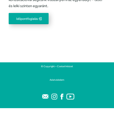
és lelki szinten egyaránt.
Időpontfoglalás
© Copyright – Czeizel Intézet
Adatvédelem