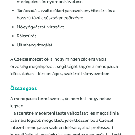
mérlegelése és nyomon követése
Tanácsadás a változókori panaszok enyhítésére és a
hosszú távú egészségmegőrzésre
Nőgyógyászati vizsgálat
Rákszűrés
Ultrahangvizsgálat
A Czeizel Intézet célja, hogy minden páciens valós,
orvosilag megalapozott segítséget kapjon a menopauza
időszakában – biztonságos, szakértői környezetben.
Összegzés
A menopauza természetes, de nem kell, hogy nehéz
legyen.
Ha szeretné megérteni teste változásait, és megtalálni a
számára legjobb megoldást, jelentkezzen be a Czeizel
Intézet menopauza szakrendelésére, ahol professzori
konzultációval segítünk visszanyerni az egyensúlyt – testi