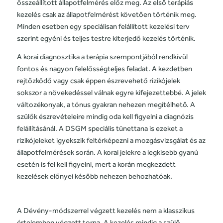
összeállított állapotfelmérés előz meg. Az első terápiás
kezelés csak az állapotfelmérést követően történik meg.
Minden esetben egy speciálisan felállított kezelési terv
szerint egyéni és teljes testre kiterjedő kezelés történik.
A korai diagnosztika a terápia szempontjából rendkívül
fontos és nagyon felelősségteljes feladat. A kezdetben
rejtőzködő vagy csak éppen észrevehető rizikójelek
sokszor a növekedéssel válnak egyre kifejezettebbé. A jelek
változékonyak, a tónus gyakran nehezen megítélhető. A
szülők észrevételeire mindig oda kell figyelni a diagnózis
felállításánál. A DSGM speciális tünettana is ezeket a
rizikójeleket igyekszik feltérképezni a mozgásvizsgálat és az
állapotfelmérések során. A korai jelekre a legkisebb gyanú
esetén is fel kell figyelni, mert a korán megkezdett
kezelések előnyei később nehezen behozhatóak.
A Dévény-módszerrel végzett kezelés nem a klasszikus
értelemben végzett torna. A kezelés mindig a szülő