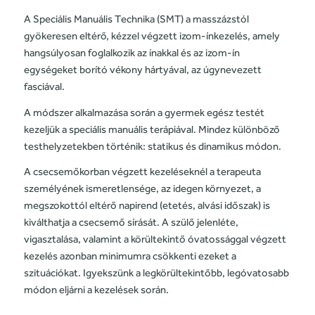
A Speciális Manuális Technika (SMT) a masszázstól
gyökeresen eltérő, kézzel végzett izom-ínkezelés, amely
hangsúlyosan foglalkozik az ínakkal és az izom-ín
egységeket borító vékony hártyával, az úgynevezett
fasciával.
A módszer alkalmazása során a gyermek egész testét
kezeljük a speciális manuális terápiával. Mindez különböző
testhelyzetekben történik: statikus és dinamikus módon.
A csecsemőkorban végzett kezeléseknél a terapeuta
személyének ismeretlensége, az idegen környezet, a
megszokottól eltérő napirend (etetés, alvási időszak) is
kiválthatja a csecsemő sírását. A szülő jelenléte,
vigasztalása, valamint a körültekintő óvatossággal végzett
kezelés azonban minimumra csökkenti ezeket a
szituációkat. Igyekszünk a legkörültekintőbb, legóvatosabb
módon eljárni a kezelések során.