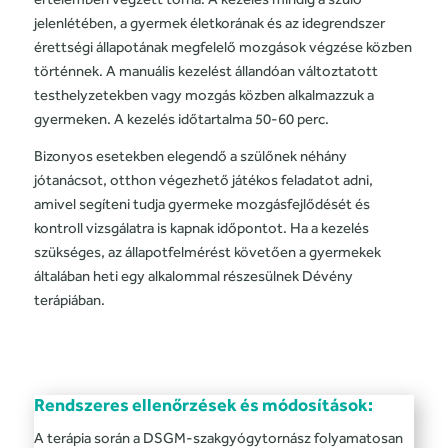
jelenlétében, a gyermek életkorának és az idegrendszer
érettségi állapotának megfelelő mozgások végzése közben
történnek. A manuális kezelést állandóan változtatott
testhelyzetekben vagy mozgás közben alkalmazzuk a
gyermeken. A kezelés időtartalma 50-60 perc.
Bizonyos esetekben elegendő a szülőnek néhány
jótanácsot, otthon végezhető játékos feladatot adni,
amivel segíteni tudja gyermeke mozgásfejlődését és
kontroll vizsgálatra is kapnak időpontot. Ha a kezelés
szükséges, az állapotfelmérést követően a gyermekek
általában heti egy alkalommal részesülnek Dévény
terápiában.
Rendszeres ellenőrzések és módosítások:
A terápia során a DSGM-szakgyógytornász folyamatosan