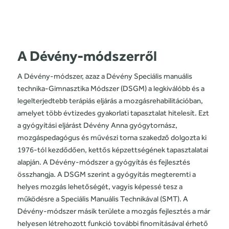
A Dévény-módszerről
A Dévény-módszer, azaz a Dévény Speciális manuális
technika-Gimnasztika Módszer (DSGM) a legkiválóbb és a
legelterjedtebb terápiás eljárás a mozgásrehabilitációban,
amelyet több évtizedes gyakorlati tapasztalat hitelesít. Ezt
a gyógyítási eljárást Dévény Anna gyógytornász,
mozgáspedagógus és művészi torna szakedző dolgozta ki
1976-tól kezdődően, kettős képzettségének tapasztalatai
alapján. A Dévény-módszer a gyógyítás és fejlesztés
összhangja. A DSGM szerint a gyógyítás megteremti a
helyes mozgás lehetőségét, vagyis képessé tesz a
működésre a Speciális Manuális Technikával (SMT). A
Dévény-módszer másik területe a mozgás fejlesztés a már
helyesen létrehozott funkció további finomításával érhető