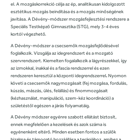
el. A mozgáskorrekció célja az ép, analitikusan kidolgozott
esztétikus mozgás beindítása és a mozgás minőségének
javítása. A Dévény-módszer mozgásfejlesztési rendszere a
Speciális Testképző Gimnasztika (STG), mely 3-4 éves
kortól végezhető.
A Dévény-módszer a csecsemők mozgásfejlődésével
foglalkozik. Vizsgálja az idegrendszert és a mozgató
szervrendszert. Kiemelten fogalalkozik a lágyrészekkel, így
az izmokkal, inakkal és a fascia rendszerrel és ezen
rendszeren keresztül a központi idegrendszerrel
.
Nyomon
követi a csecsemők nagymozgásait (fej mozgása, fordulás,
kúszás, mászás, ülés, felállás) és finommozgásait
(kézhasználat, manipuláció, szem-kéz koordináció) a
születéstől egészen a járás folyamatáig.
A Dévény módszer egyénre szabott ellátást biztosít,
ennek megfelelően a kezelések és azok száma is
egyénenként eltérő. Minden esetben fontos a szülők
bizalma és támogató hozzáállása a terápiához, amihez a