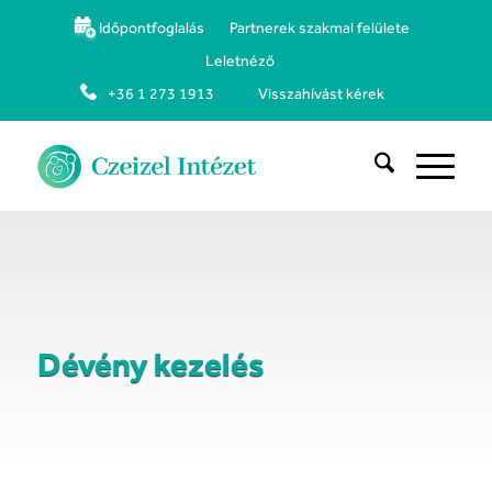
Időpontfoglalás
Partnerek szakmai felülete
Leletnéző
+36 1 273 1913
Visszahívást kérek
Dévény kezelés