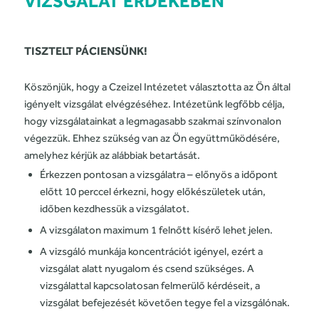
VIZSGÁLAT ÉRDEKÉBEN
TISZTELT PÁCIENSÜNK!
Köszönjük, hogy a Czeizel Intézetet választotta az Ön által
igényelt vizsgálat elvégzéséhez. Intézetünk legfőbb célja,
hogy vizsgálatainkat a legmagasabb szakmai színvonalon
végezzük. Ehhez szükség van az Ön együttműködésére,
amelyhez kérjük az alábbiak betartását.
Érkezzen pontosan a vizsgálatra – előnyös a időpont
előtt 10 perccel érkezni, hogy előkészületek után,
időben kezdhessük a vizsgálatot.
A vizsgálaton maximum 1 felnőtt kísérő lehet jelen.
A vizsgáló munkája koncentrációt igényel, ezért a
vizsgálat alatt nyugalom és csend szükséges. A
vizsgálattal kapcsolatosan felmerülő kérdéseit, a
vizsgálat befejezését követően tegye fel a vizsgálónak.