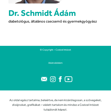
Dr. Schmidt Ádám
diabetológus, általános csecsemő és gyermekgyógyász
© Copyright – Czeizel Intézet
Adatvédelem
Az oldal egész tartalma, beleértve, de nem kizárólagosan, a szövegeket,
dizájnokat, grafikákat – védett tartalom és mindez a Czeizel Intézet
tulajdonát képezi.