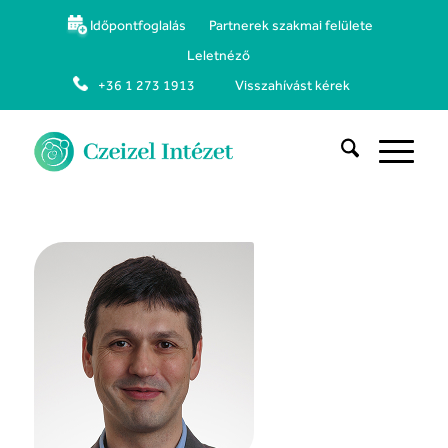
Időpontfoglalás
Partnerek szakmai felülete
Leletnéző
+36 1 273 1913
Visszahívást kérek