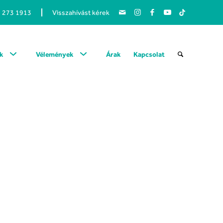
1 273 1913
Visszahívást kérek
k
Vélemények
Árak
Kapcsolat