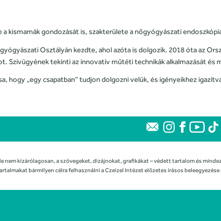
e a kismamák gondozását is, szakterülete a nőgyógyászati endoszkópi
gyógyászati Osztályán kezdte, ahol azóta is dolgozik. 2018 óta az Ors
tot. Szívügyének tekinti az innovatív műtéti technikák alkalmazását és
sa, hogy „egy csapatban” tudjon dolgozni velük, és igényeikhez igazítv
de nem kizárólagosan, a szövegeket, dizájnokat, grafikákat – védett tartalom és mindez
artalmakat bármilyen célra felhasználni a Czeizel Intézet előzetes írásos beleegyezése 