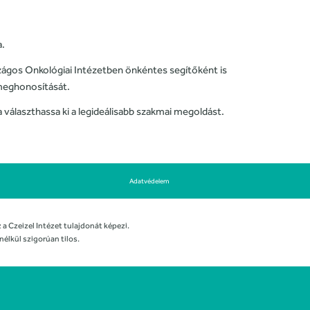
a.
zágos Onkológiai Intézetben önkéntes segítőként is
 meghonosítását.
a választhassa ki a legideálisabb szakmai megoldást.
Adatvédelem
 a Czeizel Intézet tulajdonát képezi.
nélkül szigorúan tilos.