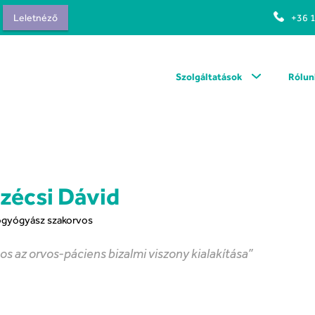
Leletnéző
+36 
Szolgáltatások
Rólun
Szécsi Dávid
őgyógyász szakorvos
os az orvos-páciens bizalmi viszony kialakítása”