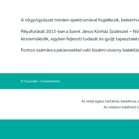
A nőgyógyászat minden spektrumával foglalkozik, beleértv
Pályafutását 2013-ban a Szent János Kórház Szülészet – Nő
közreműködik, egyben fejleszti tudását és gyűjt tapasztala
Fontos számára a páciensekkel való bizalmi viszony kialakítá
© Copyright – Czeizel Intézet
Az oldal egész tartalma, beleértve, 
Az oldalon található t