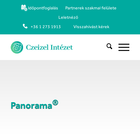
Időpontfoglalás
Partnerek szakmai felülete
Leletnéző
+36 1 273 1913
Visszahívást kérek
®
Panorama