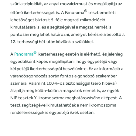
szűri a triploidiát, az anyai mozaicizmust és megállapítja az
®
eltűnő ikerterhességet is. A Panorama
teszt emellett
lehetőséget biztosít 5-féle magzati mikrodeléció
kimutatására is, és a segítségével a magzat nemét is
pontosan meg lehet határozni, amelyet kérésre a betöltött
12. terhességi hét után közlünk a szülőkkel.
®
A
Panorama
ikerterhesség esetén is elérhető, és jelenleg
egyedüliként képes megállapítani, hogy egypetéjű vagy
kétpetéjű ikerterhességről beszélünk-e. Ez az információ a
várandósgondozás során fontos a gondozó szakember
számára. Valamint 100%-os biztonsággal (zéró hibával)
állapítja meg külön-külön a magzatok nemét is, az egyéb
NIP tesztek Y-kromoszóma meghatározásához képest. A
teszt segítségével kimutathatóak a nemi kromoszóma
rendellenességek is egypetéjű ikrek esetén.