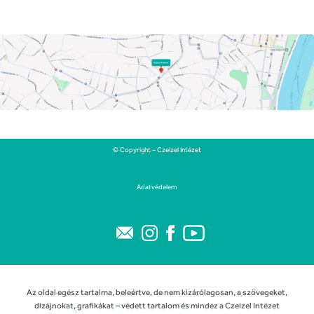
© Copyright – Czeizel Intézet
Adatvédelem
Az oldal egész tartalma, beleértve, de nem kizárólagosan, a szövegeket,
dizájnokat, grafikákat – védett tartalom és mindez a Czeizel Intézet