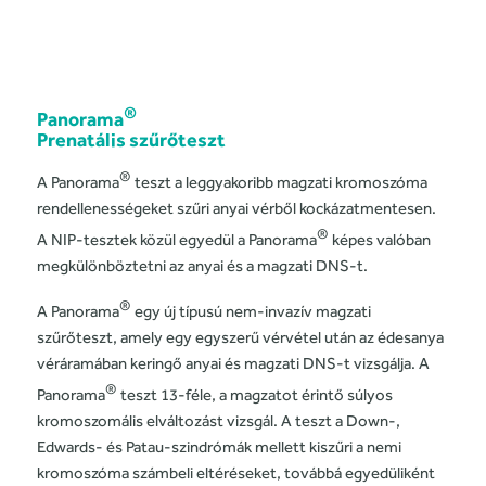
®
Panorama
Prenatális szűrőteszt
®
A
Panorama
teszt
a leggyakoribb magzati kromoszóma
rendellenességeket szűri anyai vérből kockázatmentesen.
®
A NIP-tesztek közül egyedül a Panorama
képes valóban
megkülönböztetni az anyai és a magzati DNS-t.
®
A Panorama
egy új típusú nem-invazív magzati
szűrőteszt, amely egy egyszerű vérvétel után az édesanya
véráramában keringő anyai és magzati DNS-t vizsgálja. A
®
Panorama
teszt 13-féle, a magzatot érintő súlyos
kromoszomális elváltozást vizsgál. A teszt a Down-,
Edwards- és Patau-szindrómák mellett kiszűri a nemi
kromoszóma számbeli eltéréseket, továbbá egyedüliként