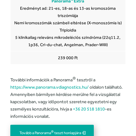
Panorama
Extra
Eredményt ad: 21-es, 18-as és 13-as kromoszóma
triszómiája
Nemi kromoszómák számbeli eltérése (X-monoszómia is)
Triploidia
5 klinikailag releváns mikrodeléciós szindróma (22q11.2,
1p36, Cri-du-chat, Angelman, Prader-Willi)
239 000 Ft
®
További információk a Panorama
tesztről a
https://www.panorama.vdiagnostics.hu/
oldalon található.
Amennyiben bármilyen kérdése merülne fel a vizsgálattal
kapcsolatban, vagy időpontot szeretne egyeztetni egy
személyes konzultációra, hívja a
+36 20 518 1810
-es
információs vonalat.
®
Tovább a Panorama
teszt honlapjára