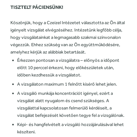
TISZTELT PÁCIENSÜNK!
Köszönjük, hogy a Czeizel Intézetet választotta az Ön által
igényelt vizsgálat elvégzéséhez. Intézetünk legfőbb célja,
hogy vizsgálatainkat a legmagasabb szakmai színvonalon
végezzük. Ehhez szükség van az Ön együttműködésére,
amelyhez kérjük az alábbiak betartását.
Érkezzen pontosan a vizsgálatra – előnyös a időpont
előtt 10 perccel érkezni, hogy előkészületek után,
időben kezdhessük a vizsgálatot.
A vizsgálaton maximum 1 felnőtt kísérő lehet jelen.
A vizsgáló munkája koncentrációt igényel, ezért a
vizsgálat alatt nyugalom és csend szükséges. A
vizsgálattal kapcsolatosan felmerülő kérdéseit, a
vizsgálat befejezését követően tegye fel a vizsgálónak.
Képi- és hangfelvételt a vizsgáló hozzájárulásával lehet
készíteni.