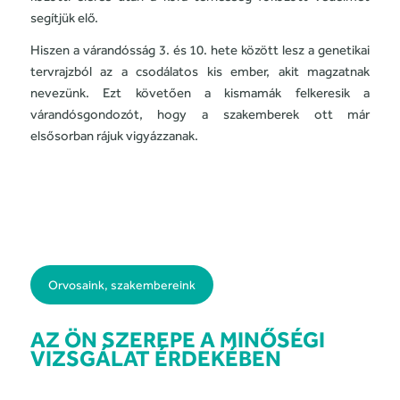
segítjük elő.
Hiszen a várandósság 3. és 10. hete között lesz a genetikai
tervrajzból az a csodálatos kis ember, akit magzatnak
nevezünk. Ezt követően a kismamák felkeresik a
várandósgondozót, hogy a szakemberek ott már
elsősorban rájuk vigyázzanak.
Orvosaink, szakembereink
AZ ÖN SZEREPE A MINŐSÉGI
VIZSGÁLAT ÉRDEKÉBEN