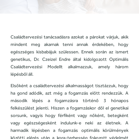
Családtervezési tanácsadásra azokat a párokat várjuk, akik
mindent meg akarnak tenni annak érdekében, hogy
egészséges kisbabájuk szülessen. Ennek során az ismert
genetikus, Dr. Czeizel Endre által kidolgozott Optimális
Családtervezési Modellt alkalmazzuk, amely három
lépésből áll.
Elsőként a családtervezési alkalmasságot tisztázzuk, hogy
ha gond adódik, azt még a fogamzás előtt rendezzük. A
második lépés a fogamzásra történő 3 hónapos
felkészülést jelenti. Hiszen a fogamzáskor dől el genetikai
sorsunk, vagyis hogy férfiként vagy nőként, betegként
vagy egészségesként indulunk-e neki az életnek. A
harmadik lépésben a fogamzás optimális körülmények
közötti elérés után a kora-terhesség fokozott védelmét