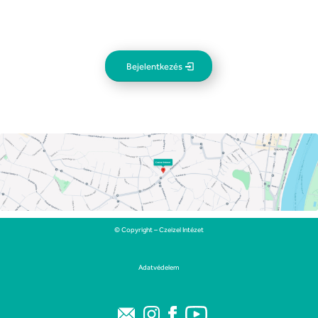
Bejelentkezés
© Copyright – Czeizel Intézet
Adatvédelem