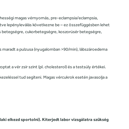
terhességi magas vérnyomás, pre-eclampsia/eclampsia,
letve lepényleválás következne be – ez összefüggésben lehet
ás betegségre, cukorbetegségre, koszorúsér betegségre,
as maradt a pulzusa (nyugalomban >90/min), lábszároedema
at a vér zsír szint (pl. cholesterol) és a testsúly értékei.
 kezeléssel tud segíteni. Magas vércukrok esetén javasolja a
laki elkezd sportolni). Kiterjedt labor vizsgálatra szűkség