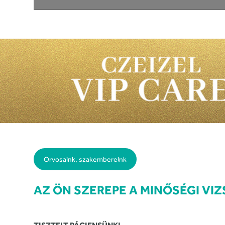
Orvosaink, szakembereink
AZ ÖN SZEREPE A MINŐSÉGI VI