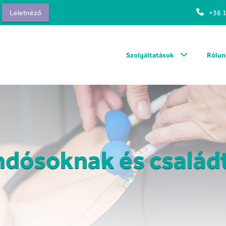
Leletnéző
+36 
Szolgáltatások
Rólun
andósoknak és csalá