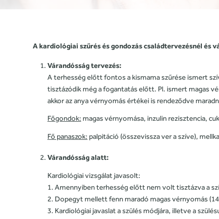
A kardiológiai szűrés és gondozás családtervezésnél és vár
Várandósság tervezés:
A terhesség előtt fontos a kismama szűrése ismert szí
tisztázódik még a fogantatás előtt. Pl. ismert magas 
akkor az anya vérnyomás értékei is rendeződve maradn
Főgondok:
magas vérnyomása, inzulin rezisztencia, cuk
Fő panaszok:
palpitáció (összevissza ver a szíve), mell
Várandósság alatt:
Kardiológiai vizsgálat javasolt:
1. Amennyiben terhesség előtt nem volt tisztázva a szí
2. Dopegyt mellett fenn maradó magas vérnyomás (14
3. Kardiológiai javaslat a szülés módjára, illetve a szülé