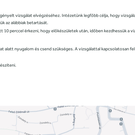
 igényelt vizsgálat elvégzéséhez. Intézetünk legfőbb célja, hogy vizsg
 az alábbiak betartását.
tt 10 perccel érkezni, hogy előkészületek után, időben kezdhessük a vi
lat alatt nyugalom és csend szükséges. A vizsgálattal kapcsolatosan f
észíteni.