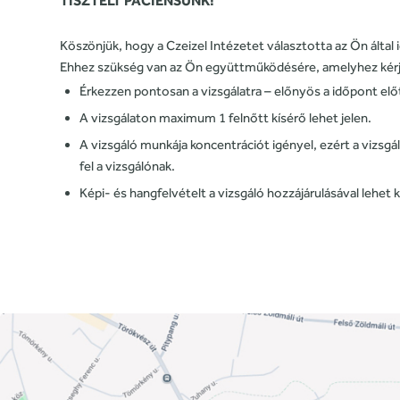
TISZTELT PÁCIENSÜNK!
Köszönjük, hogy a Czeizel Intézetet választotta az Ön által
Ehhez szükség van az Ön együttműködésére, amelyhez kérjük
Érkezzen pontosan a vizsgálatra – előnyös a időpont elő
A vizsgálaton maximum 1 felnőtt kísérő lehet jelen.
A vizsgáló munkája koncentrációt igényel, ezért a vizsgá
fel a vizsgálónak.
Képi- és hangfelvételt a vizsgáló hozzájárulásával lehet k