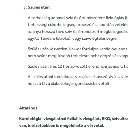
Szülés után:
A terhesség az anyai szív és érrendszerére fiziológiá
terhességi cukorbetegség, koraszülés, spontán vetélés
az anya hosszú távú szív és érrendszeri megbetegedés
agyitörténésre (stroke), vagy szívelégtelenségre.
Szülés után közvetlenül akkor forduljon kardiológush
nem szűnt meg; kisebb terhelésre nehézlégzés és vagy 
Szülés után 6 és 12 hónap között ellenőrizni javasolt, h
A szülés utáni kardiológiai vizsgálat –hosszútávú szív 
hosszú távú diabetológiai gondozásba vételt.
Általános
Kardiológiai vizsgálatnál fizikális vizsgálat, EKG, szívult
van, intézetünkben is megoldható a vérvétel.