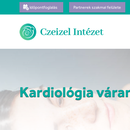
Időpontfoglalás
Partnerek szakmai felülete
Kardiológia vár