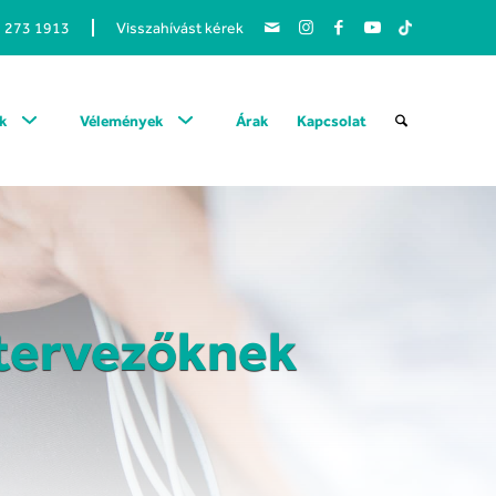
1 273 1913
Visszahívást kérek
k
Vélemények
Árak
Kapcsolat
dtervezőknek