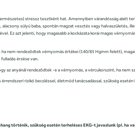
s (természetes) stressz tesztként hat. Amennyiben várandósság alatt 
, alacsony súlyú baba, spontán magzat vesztés vagy halvaszületés, il
ével. Ez azt jelenti, hogy magasabb a kockázata korai magas vérnyom
oz, ha nem rendeződtek vérnyomás értékei (140/85 Hgmm felett), mag
fulladás érzése van.
ogy az anyánál rendeződtek -e a vérnyomás, a vércukorszint, ha nem szopt
és érrendszeri rizikó becsléssel, életmód tanácsadással, szűkség esetén
rahang történik, szűkség esetén terheléses EKG-t javaslunk (pl. ha va