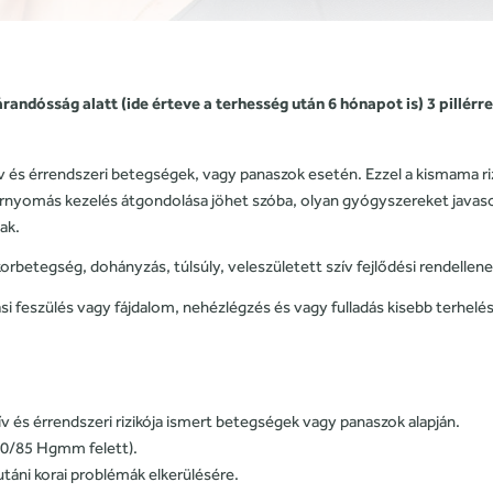
andósság alatt (ide érteve a terhesség után 6 hónapot is) 3 pillérre
v és érrendszeri betegségek, vagy panaszok esetén. Ezzel a kismama ri
vérnyomás kezelés átgondolása jöhet szóba, olyan gyógyszereket javaso
ak.
orbetegség, dohányzás, túlsúly, veleszületett szív fejlődési rendellen
kasi feszülés vagy fájdalom, nehézlégzés és vagy fulladás kisebb terhel
v és érrendszeri rizikója ismert betegségek vagy panaszok alapján.
0/85 Hgmm felett).
sutáni korai problémák elkerülésére.