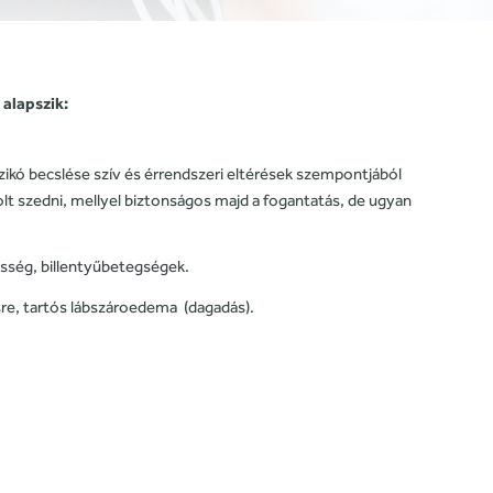
 alapszik:
zikó becslése szív és érrendszeri eltérések szempontjából
lt szedni, mellyel biztonságos majd a fogantatás, de ugyan
esség, billentyűbetegségek.
ésre, tartós lábszároedema (dagadás).