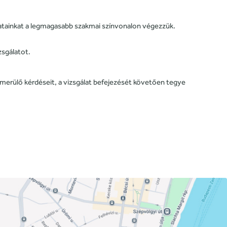
álatainkat a legmagasabb szakmai színvonalon végezzük.
zsgálatot.
elmerülő kérdéseit, a vizsgálat befejezését követően tegye