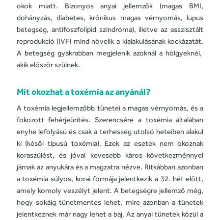
okok miatt. Bizonyos anyai jellemzők (magas BMI,
dohányzás, diabetes, krónikus magas vérnyomás, lupus
betegség, antifoszfolipid szindróma), illetve az asszisztált
reprodukció (IVF)
mind
növelik a kialakulásának kockázatát.
A betegség gyakrabban megjelenik azoknál a hölgyeknél,
akik először szülnek.
Mit okozhat a toxémia az anyánál?
A toxémia legjellemzőbb tünetei a magas vérnyomás, és a
fokozott fehérjeürítés. Szerencsére a toxémia általában
enyhe lefolyású és csak a terhesség utolsó heteiben alakul
ki (késői típusú toxémia). Ezek az esetek nem okoznak
koraszülést, és jóval kevesebb káros következménnyel
járnak az anyukára és a magzatra nézve. Ritkábban azonban
a toxémia súlyos, korai formája jelentkezik a 32. hét előtt,
amely komoly veszélyt jelent. A betegségre jellemző még,
hogy sokáig tünetmentes lehet, mire azonban a tünetek
jelentkeznek már nagy lehet a baj. Az anyai tünetek közül a