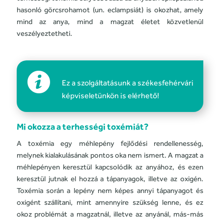
hasonló görcsrohamot (un. eclampsiát) is okozhat, amely
mind az anya, mind a magzat életet közvetlenül
veszélyeztetheti.
Ez a szolgáltatásunk a székesfehérvári
képviseletünkön is elérhető!
Mi
okozza
a terhességi toxémiát?
A toxémia egy méhlepény fejlődési rendellenesség,
melynek kialakulásának pontos oka nem ismert. A magzat a
méhlepényen keresztül kapcsolódik az anyához, és ezen
keresztül jutnak el hozzá a tápanyagok, illetve az oxigén.
Toxémia során a lepény nem képes annyi tápanyagot és
oxigént szállítani, mint amennyire szükség lenne, és ez
okoz problémát a magzatnál, illetve az anyánál, más-más