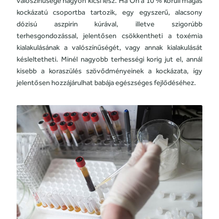
valószínűsége nagyon kicsi lesz.
Ha Ön
a 10 % körüli magas
kockázatú csoportba tartozik, egy egyszerű, alacsony
dózisú aszpirin kúrával, illetve szigorúbb
terhesgondozással, jelentősen csökkentheti a toxémia
kialakulásának a valószínűségét, vagy annak kialakulását
késleltetheti. Minél nagyobb terhességi korig jut el, annál
kisebb a koraszülés szövődményeinek a kockázata, így
jelentősen hozzájárulhat babája egészséges fejlődéséhez.