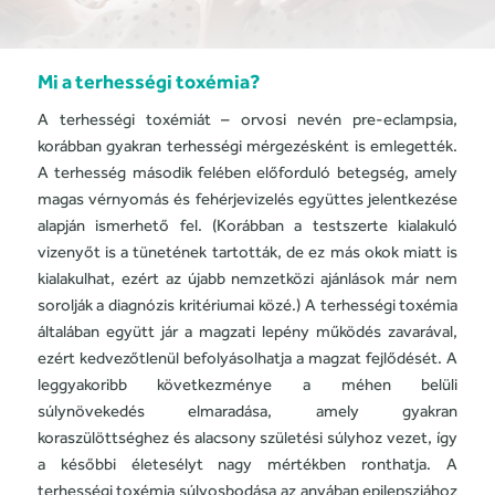
Mi a terhességi toxémia?
A terhességi toxémi
át
– orvosi nevén pre-eclampsia,
korábban gyakran terhességi mérgezésként is emlegették.
A terhesség második felében előforduló betegség, amely
magas vérnyomás és fehérjevizelés együttes jelentkezése
alapján ismerhető fel. (Korábban a testszerte kialakuló
vizenyőt is a tünetének tartották, de ez más okok miatt is
kialakulhat, ezért az újabb nemzetközi ajánlások már nem
sorolják a diagnózis kritériumai közé.) A terhességi toxémia
általában együtt jár a magzati lepény működés zavarával,
ezért kedvezőtlenül befolyásolhatja a magzat fejlődését. A
leggyakoribb következménye a méhen belüli
súlynövekedés elmaradása, amely gyakran
koraszülöttséghez és alacsony születési súlyhoz vezet, így
a későbbi életesélyt nagy mértékben ronthatja. A
terhességi toxémia súlyosbodása az anyában epilepsziához