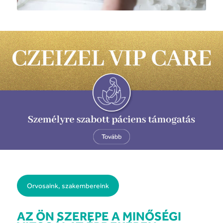
Orvosaink, szakembereink
AZ ÖN SZEREPE A MINŐSÉGI