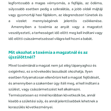
legfontosabb a magas vérnyomás, a fejfájás,
az ödéma
,
súlyosabb esetben pedig a szikralátás, a jobb oldali
májtáji
vagy
gyomortáji
hasi fájdalom, az idegrendszeri tünetek és
a vizelet mennyiségének jelentős csökkenése.
Amennyiben a toxémia az anyát vagy a magzatot
veszélyezteti, a terhességet idő előtt meg kell indítani vagy
idő előtti császármetszéssel világra
kell
hozni a babát.
Mit okozhat a toxémia a magzatnál és az
újszülöttnél?
Mivel toxémiánál a magzat nem jut elég tápanyaghoz és
oxigénhez, ez a növekedés lassulását okozhatja. Ilyen
esetben folyamatosan ellenőrizni kell a magzat fejlődését,
és amennyiben a szakember úgy ítéli meg, el kell indítani a
szülést, vagy császármetszést kell alkalmazni.
Természetesen ez minél korábban következik be, annál
kisebb a születési súly, és annál jelentősebbek lehetnek a
koraszülés következményei.