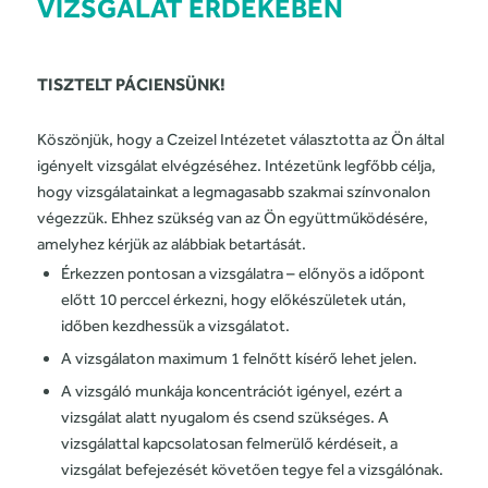
VIZSGÁLAT ÉRDEKÉBEN
TISZTELT PÁCIENSÜNK!
Köszönjük, hogy a Czeizel Intézetet választotta az Ön által
igényelt vizsgálat elvégzéséhez. Intézetünk legfőbb célja,
hogy vizsgálatainkat a legmagasabb szakmai színvonalon
végezzük. Ehhez szükség van az Ön együttműködésére,
amelyhez kérjük az alábbiak betartását.
Érkezzen pontosan a vizsgálatra – előnyös a időpont
előtt 10 perccel érkezni, hogy előkészületek után,
időben kezdhessük a vizsgálatot.
A vizsgálaton maximum 1 felnőtt kísérő lehet jelen.
A vizsgáló munkája koncentrációt igényel, ezért a
vizsgálat alatt nyugalom és csend szükséges. A
vizsgálattal kapcsolatosan felmerülő kérdéseit, a
vizsgálat befejezését követően tegye fel a vizsgálónak.