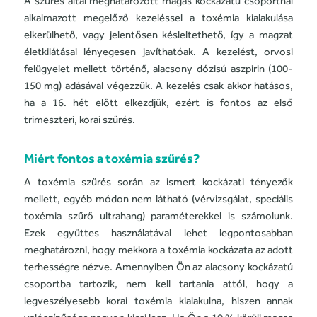
A szűrés által meghatározott
magas kockázatú csoportnál
alkalmazott megelőző kezeléssel a toxémia kialakulása
elkerülhető, vagy jelentősen késleltethető, így a magzat
életkilátásai lényegesen javíthatóak. A kezelést, orvosi
felügyelet mellett történő, alacsony dózisú aszpirin (100-
150 mg) adásával végezzük. A kezelés csak akkor hatásos,
ha a 16. hét előtt elkezdjük, ezért is fontos az első
trimeszteri, korai szűrés.
Miért fontos a toxémia szűrés?
A toxémia szűrés során az ismert kockázati tényezők
mellett, egyéb módon nem látható (vérvizsgálat, speciális
toxémia szűrő ultrahang) paraméterekkel is számolunk.
Ezek együttes használatával lehet legpontosabban
meghatározni, hogy mekkora a toxémia kockázata az adott
terhességre nézve. Amennyiben
Ön az
alacsony kockázatú
csoportba tartozik, nem kell
tartania attól
, hogy a
legveszélyesebb korai toxémia kialakulna, hiszen annak