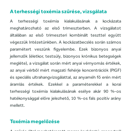
A terhességi toxémia szűrése, vizsgálata
A terhességi toxémia kialakulásának a kockázata
meghatározható az első trimeszterben.
A vizsgálatot
általában az első trimeszteri kombinált teszttel együtt
végezzük Intézetünkben.
A kockázatbecslés során számos
paramétert veszünk figyelembe. Ezek bizonyos anyai
jellemzők (életkor, testsúly, bizonyos krónikus betegségek
megléte), a vizsgálat során mért anyai vérnyomás értékek,
az anyai vérből mért magzati fehérje koncentrációk (PlGF)
és speciális ultrahangvizsgálattal, az anyaméh fő erén mért
áramlás
értékek.
Ezekkel a paraméterekkel a korai
terhességi toxémia kialakulásának esélye akár 90 %-os
hatékonysággal előre jelezhető, 10 %-os fals pozitív arány
mellett.
Toxémia megelőzése