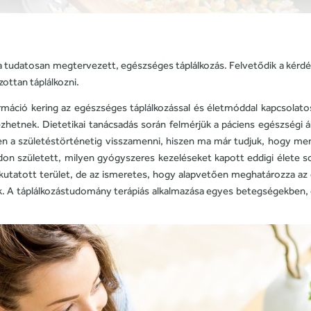
 tudatosan megtervezett, egészséges táplálkozás. Felvetődik a kérd
ottan táplálkozni.
ció kering az egészséges táplálkozással és életmóddal kapcsolatos
tnek. Dietetikai tanácsadás során felmérjük a páciens egészségi áll
zen a születéstörténetig visszamenni, hiszen ma már tudjuk, hogy m
n született, milyen gyógyszeres kezeléseket kapott eddigi élete s
 kutatott terület, de az ismeretes, hogy alapvetően meghatározza az 
ak. A táplálkozástudomány terápiás alkalmazása egyes betegségekben,