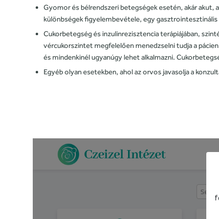
Gyomor és bélrendszeri betegségek esetén, akár akut, ak
különbségek figyelembevétele, egy gasztrointesztináli
Cukorbetegség és inzulinrezisztencia terápiájában, szinté
vércukorszintet megfelelően menedzselni tudja a pácien
és mindenkinél ugyanúgy lehet alkalmazni. Cukorbetegség
Egyéb olyan esetekben, ahol az orvos javasolja a konzultá