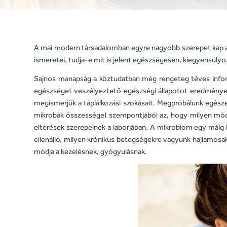
A mai modern társadalomban egyre nagyobb szerepet kap a
ismeretei, tudja-e mit is jelent egészségesen, kiegyensúlyoz
Sajnos manapság a köztudatban még rengeteg téves informá
egészséget veszélyeztető egészségi állapotot eredményezhe
megismerjük a táplálkozási szokásait. Megpróbálunk egés
mikrobák összessége) szempontjából az, hogy milyen módo
eltérések szerepelnek a laborjában. A mikrobiom egy máig
ellenálló, milyen krónikus betegségekre vagyunk hajlamos
módja a kezelésnek, gyógyulásnak.