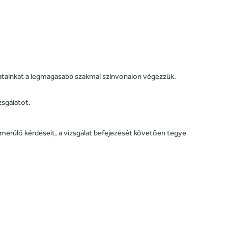
álatainkat a legmagasabb szakmai színvonalon végezzük.
zsgálatot.
elmerülő kérdéseit, a vizsgálat befejezését követően tegye