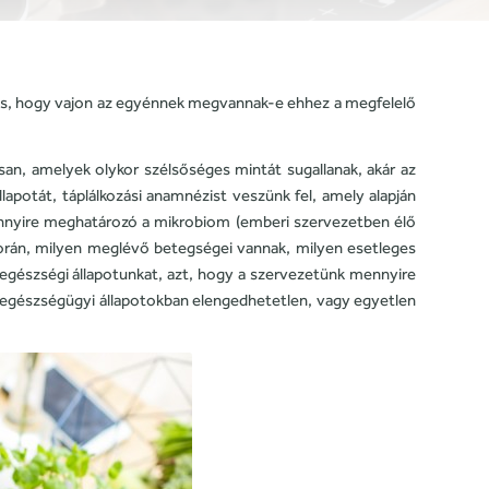
és, hogy vajon az egyénnek megvannak-e ehhez a megfelelő
an, amelyek olykor szélsőséges mintát sugallanak, akár az
apotát, táplálkozási anamnézist veszünk fel, amely alapján
ennyire meghatározó a mikrobiom (emberi szervezetben élő
orán, milyen meglévő betegségei vannak, milyen esetleges
egészségi állapotunkat, azt, hogy a szervezetünk mennyire
 egészségügyi állapotokban elengedhetetlen, vagy egyetlen