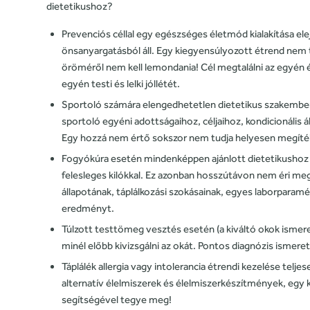
dietetikushoz?
Prevenciós céllal egy egészséges életmód kialakítása el
önsanyargatásból áll. Egy kiegyensúlyozott étrend nem t
öröméről nem kell lemondania! Cél megtalálni az egyén 
egyén testi és lelki jóllétét.
Sportoló számára elengedhetetlen dietetikus szakember s
sportoló egyéni adottságaihoz, céljaihoz, kondicionális 
Egy hozzá nem értő sokszor nem tudja helyesen megítélni
Fogyókúra esetén mindenképpen ajánlott dietetikushoz for
felesleges kilókkal. Ez azonban hosszútávon nem éri meg
állapotának, táplálkozási szokásainak, egyes laborparam
eredményt.
Túlzott testtömeg vesztés esetén (a kiváltó okok ismere
minél előbb kivizsgálni az okát. Pontos diagnózis ismer
Táplálék allergia vagy intolerancia étrendi kezelése tel
alternatív élelmiszerek és élelmiszerkészítmények, egy
segítségével tegye meg!