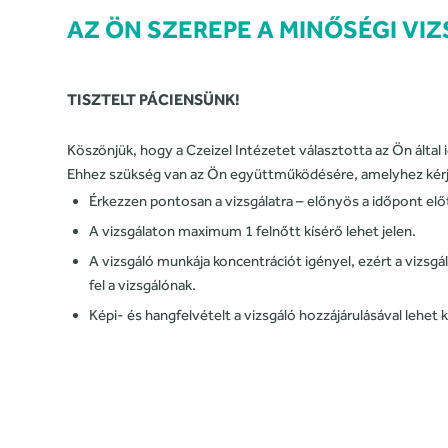
AZ ÖN SZEREPE A MINŐSÉGI VI
TISZTELT PÁCIENSÜNK!
Köszönjük, hogy a Czeizel Intézetet választotta az Ön által
Ehhez szükség van az Ön együttműködésére, amelyhez kérjük
Érkezzen pontosan a vizsgálatra – előnyös a időpont elő
A vizsgálaton maximum 1 felnőtt kísérő lehet jelen.
A vizsgáló munkája koncentrációt igényel, ezért a vizsgá
fel a vizsgálónak.
Képi- és hangfelvételt a vizsgáló hozzájárulásával lehet k