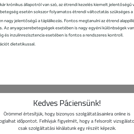
ár krónikus állapotról van szó, az étrendi kezelés kiemelt jelentőségű
s betegség esetén sokszor folyamatos étrendi változtatás szükséges
n nagy jelentőségű a táplálkozás. Fontos megtanulni az étrend alappillér
s. Az anyagcserebetegségek esetében is nagy egyéni különbségek vanna
 és inzulinrezisztencia esetében is fontos a rendszeres kontroll.
ciót dietetikussal.