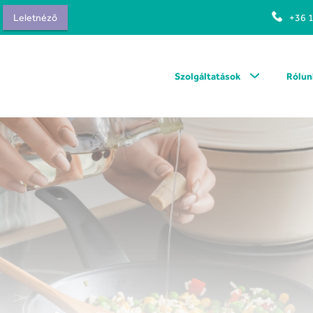
Leletnéző
+36 
Szolgáltatások
Rólun