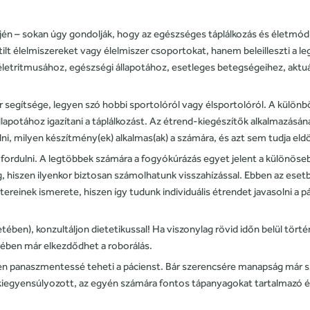
ején – sokan úgy gondolják, hogy az egészséges táplálkozás és életmó
ilt élelmiszereket vagy élelmiszer csoportokat, hanem beleilleszti a l
életritmusához, egészségi állapotához, esetleges betegségeihez, aktuá
egítsége, legyen szó hobbi sportolóról vagy élsportolóról. A különbö
állapotához igazítani a táplálkozást. Az étrend-kiegészítők alkalmazás
, milyen készítmény(ek) alkalmas(ak) a számára, és azt sem tudja eld
dulni. A legtöbbek számára a fogyókúrázás egyet jelent a különösebb er
, hiszen ilyenkor biztosan számolhatunk visszahízással. Ebben az ese
étereinek ismerete, hiszen így tudunk individuális étrendet javasolni 
tében), konzultáljon dietetikussal! Ha viszonylag rövid időn belül tör
etében már elkezdődhet a roborálás.
jesen panaszmentessé teheti a pácienst. Bár szerencsére manapság már s
 kiegyensúlyozott, az egyén számára fontos tápanyagokat tartalmazó é