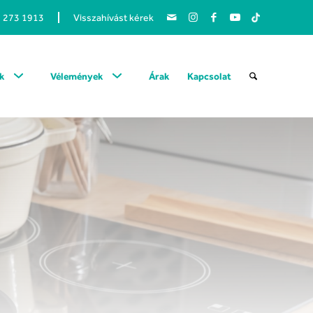
1 273 1913
Visszahívást kérek
k
Vélemények
Árak
Kapcsolat