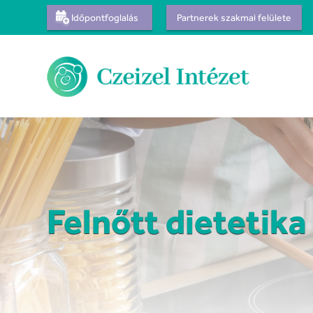
Időpontfoglalás
Partnerek szakmai felülete
Felnőtt dietetika