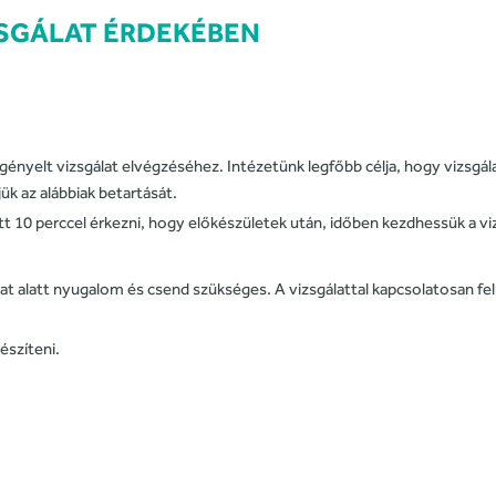
ZSGÁLAT ÉRDEKÉBEN
 igényelt vizsgálat elvégzéséhez. Intézetünk legfőbb célja, hogy vizsg
 az alábbiak betartását.
tt 10 perccel érkezni, hogy előkészületek után, időben kezdhessük a vi
lat alatt nyugalom és csend szükséges. A vizsgálattal kapcsolatosan f
észíteni.