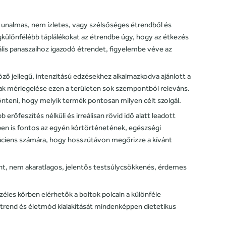
d unalmas, nem ízletes, vagy szélsőséges étrendből és
egkülönfélébb táplálékokat az étrendbe úgy, hogy az étkezés
lis panaszaihoz igazodó étrendet, figyelembe véve az
ző jellegű, intenzitású edzésekhez alkalmazkodva ajánlott a
ának mérlegelése ezen a területen sok szempontból releváns.
önteni, hogy melyik termék pontosan milyen célt szolgál.
őfeszítés nélküli és irreálisan rövid idő alatt leadott
tben is fontos az egyén kórtörténetének, egészségi
a páciens számára, hogy hosszútávon megőrizze a kívánt
tént, nem akaratlagos, jelentős testsúlycsökkenés, érdemes
zéles körben elérhetők a boltok polcain a különféle
trend és életmód kialakítását mindenképpen dietetikus