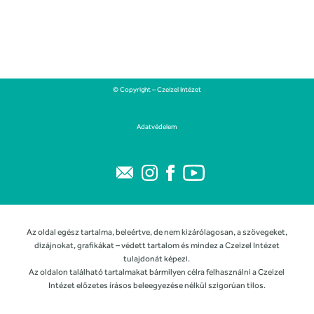
© Copyright – Czeizel Intézet
Adatvédelem
Az oldal egész tartalma, beleértve, de nem kizárólagosan, a szövegeket,
dizájnokat, grafikákat – védett tartalom és mindez a Czeizel Intézet
tulajdonát képezi.
Az oldalon található tartalmakat bármilyen célra felhasználni a Czeizel
Intézet előzetes írásos beleegyezése nélkül szigorúan tilos.