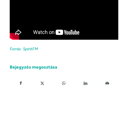
Forrás: SpiritFM
Bejegyzés megosztása