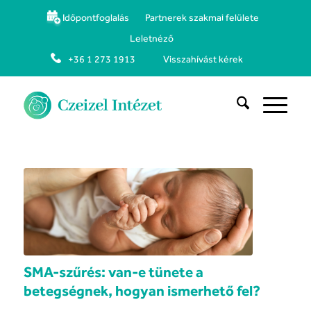
Időpontfoglalás
Partnerek szakmai felülete
Leletnéző
+36 1 273 1913
Visszahívást kérek
SMA-szűrés: van-e tünete a
betegségnek, hogyan ismerhető fel?