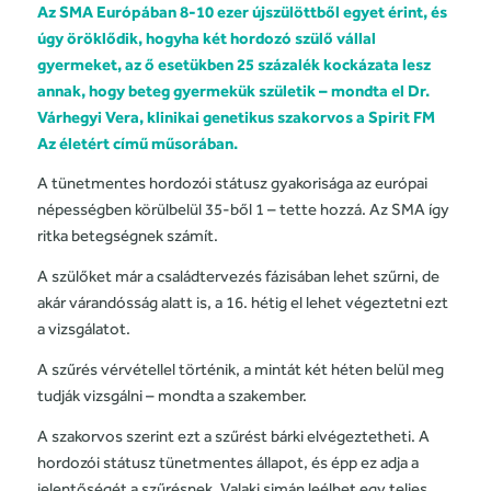
Az SMA Európában 8-10 ezer újszülöttből egyet érint, és
úgy öröklődik, hogyha két hordozó szülő vállal
gyermeket, az ő esetükben 25 százalék kockázata lesz
annak, hogy beteg gyermekük születik – mondta el Dr.
Várhegyi Vera, klinikai genetikus szakorvos a Spirit FM
Az életért című műsorában.
A tünetmentes hordozói státusz gyakorisága az európai
népességben körülbelül 35-ből 1 – tette hozzá. Az SMA így
ritka betegségnek számít.
A szülőket már a családtervezés fázisában lehet szűrni, de
akár várandósság alatt is, a 16. hétig el lehet végeztetni ezt
a vizsgálatot.
A szűrés vérvétellel történik, a mintát két héten belül meg
tudják vizsgálni – mondta a szakember.
A szakorvos szerint ezt a szűrést bárki elvégeztetheti. A
hordozói státusz tünetmentes állapot, és épp ez adja a
jelentőségét a szűrésnek. Valaki simán leélhet egy teljes