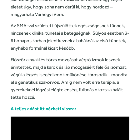
életet úgy, hogy soha nem derül ki, hogy hordozó –
magyarázta Várhegyi Vera.
Az SMA-val született újszülöttek egészségesnek tűnnek,
nincsenek klinikai tünetei a betegségnek. Súlyos esetben 3-
6 hónapos korban jelentkeznek a babáknál az első tünetek,
enyhébb formánál kicsit később.
Először a nyaki és törzs mozgását végző izmok lesznek
érintettek, majd a karok és láb mozgásáért felelős izomzat,
végül a légzési segédizmok működése károsodik – mondta
el a genetikus szakorvos. Amíg nem volt erre terápia, a
gyerekeknél légzési elégtelenség, fulladás okozta a halált –
tette hozzá.
A teljes adást itt nézheti vissza: