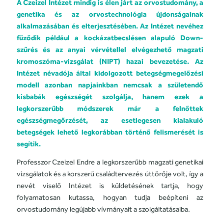
A Czeizel Intézet mindig is élen járt az orvostudomány, a
genetika és az orvostechnológia újdonságainak
alkalmazásában és elterjesztésében. Az Intézet nevéhez
fűződik például a kockázatbecslésen alapuló Down-
szűrés és az anyai vérvétellel elvégezhető magzati
kromoszóma-vizsgálat (NIPT) hazai bevezetése. Az
Intézet névadója által kidolgozott betegségmegelőzési
modell azonban napjainkban nemcsak a születendő
kisbabák egészségét szolgálja, hanem ezek a
legkorszerűbb módszerek már a felnőttek
egészségmegőrzését, az esetlegesen kialakuló
betegségek lehető legkorábban történő felismerését is
segítik.
Professzor Czeizel Endre a legkorszerűbb magzati genetikai
vizsgálatok és a korszerű családtervezés úttörője volt, így a
nevét viselő Intézet is küldetésének tartja, hogy
folyamatosan kutassa, hogyan tudja beépíteni az
orvostudomány legújabb vívmányait a szolgáltatásaiba.