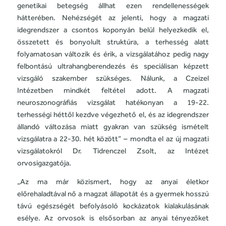
genetikai betegség állhat ezen rendellenességek
hátterében. Nehézségét az jelenti, hogy a magzati
idegrendszer a csontos koponyán belül helyezkedik el,
összetett és bonyolult struktúra, a terhesség alatt
folyamatosan változik és érik, a vizsgálatához pedig nagy
felbontású ultrahangberendezés és speciálisan képzett
vizsgáló szakember szükséges. Nálunk, a Czeizel
Intézetben mindkét feltétel adott. A magzati
neuroszonográfiás vizsgálat hatékonyan a 19-22.
terhességi héttől kezdve végezhető el, és az idegrendszer
állandó változása miatt gyakran van szükség ismételt
vizsgálatra a 22-30. hét között” – mondta el az új magzati
vizsgálatokról Dr. Tidrenczel Zsolt, az Intézet
orvosigazgatója.
„Az ma már közismert, hogy az anyai életkor
előrehaladtával nő a magzat állapotát és a gyermek hosszú
távú egészségét befolyásoló kockázatok kialakulásának
esélye. Az orvosok is elsősorban az anyai tényezőket