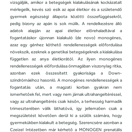
vizsgálják, amikor a betegségek kialakulásának kockázatait
mérlegelik, kevés szó esik az apai életkor és a születendő
gyermek egészségi állapota közötti összefüggésekről,
pedig bizony az apán is sok múlik. A rendelkezésre álló
adatok alapján az apai életkor előrehaladtával a
fogantatáskor újonnan kialakuló (de novo) monogénes,
azaz egy génhez köthető rendellenességek előfordulása
növekszik, ezeknek a genetikai betegségeknek a kialakulása
független az anya életkorától. Az ilyen monogénes
rendellenességek előfordulása önmagában viszonylag ritka,
azonban ezek összesített gyakorisága a Down-
szindrómáéhoz hasonló. A monogénes rendellenességek a
fogantatás után, a magzati korban gyakran nem
ismerhetőek fel, mert vagy nem járnak ultrahangeltéréssel,
vagy az ultrahangeltérés csak későn, a terhesség harmadik
trimeszterében válik láthatóvá, így jellemzően csak a
megszületést követően derül ki a szülők számára, hogy
gyermekükben kialakult a betegség. Szerencsére azonban a
Czeizel Intézetben már kérhető a MONOGEN prenatális