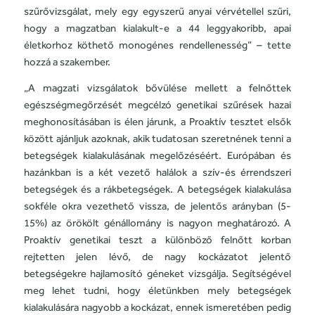
szűrővizsgálat, mely egy egyszerű anyai vérvétellel szűri,
hogy a magzatban kialakult-e a 44 leggyakoribb, apai
életkorhoz köthető monogénes rendellenesség” – tette
hozzá a szakember.
„A magzati vizsgálatok bővülése mellett a felnőttek
egészségmegőrzését megcélzó genetikai szűrések hazai
meghonosításában is élen járunk, a Proaktív tesztet elsők
között ajánljuk azoknak, akik tudatosan szeretnének tenni a
betegségek kialakulásának megelőzéséért. Európában és
hazánkban is a két vezető halálok a szív-és érrendszeri
betegségek és a rákbetegségek. A betegségek kialakulása
sokféle okra vezethető vissza, de jelentős arányban (5-
15%) az örökölt génállomány is nagyon meghatározó. A
Proaktív genetikai teszt a különböző felnőtt korban
rejtetten jelen lévő, de nagy kockázatot jelentő
betegségekre hajlamosító géneket vizsgálja. Segítségével
meg lehet tudni, hogy életünkben mely betegségek
kialakulására nagyobb a kockázat, ennek ismeretében pedig