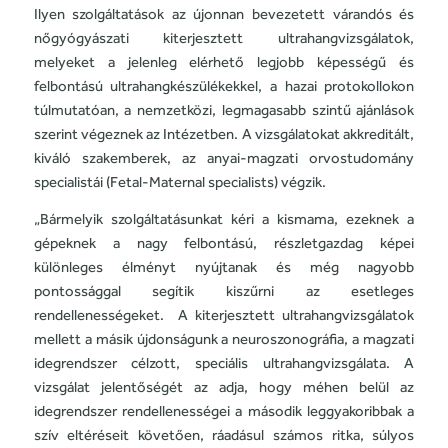
Ilyen szolgáltatások az újonnan bevezetett várandós és
nőgyógyászati kiterjesztett ultrahangvizsgálatok,
melyeket a jelenleg elérhető legjobb képességű és
felbontású ultrahangkészülékekkel, a hazai protokollokon
túlmutatóan, a nemzetközi, legmagasabb szintű ajánlások
szerint végeznek az Intézetben. A vizsgálatokat akkreditált,
kiváló szakemberek, az anyai-magzati orvostudomány
specialistái (Fetal-Maternal specialists) végzik.
„Bármelyik szolgáltatásunkat kéri a kismama, ezeknek a
gépeknek a nagy felbontású, részletgazdag képei
különleges élményt nyújtanak és még nagyobb
pontossággal segítik kiszűrni az esetleges
rendellenességeket. A kiterjesztett ultrahangvizsgálatok
mellett a másik újdonságunk a neuroszonográfia, a magzati
idegrendszer célzott, speciális ultrahangvizsgálata. A
vizsgálat jelentőségét az adja, hogy méhen belül az
idegrendszer rendellenességei a második leggyakoribbak a
szív eltéréseit követően, ráadásul számos ritka, súlyos