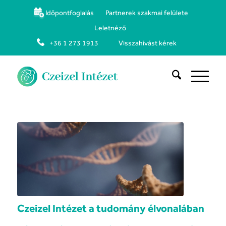
Időpontfoglalás
Partnerek szakmai felülete
Leletnéző
+36 1 273 1913
Visszahívást kérek
Czeizel Intézet a tudomány élvonalában