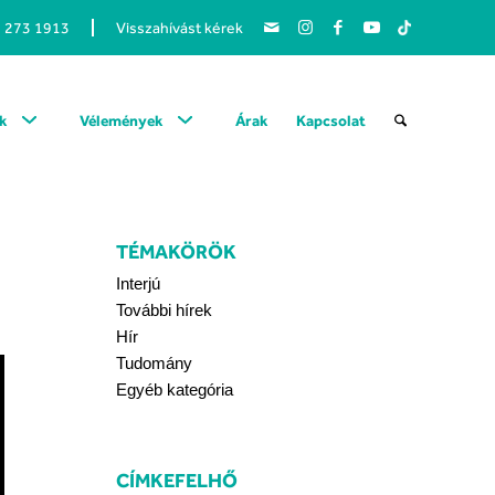
1 273 1913
Visszahívást kérek
k
Vélemények
Árak
Kapcsolat
TÉMAKÖRÖK
Interjú
További hírek
Hír
Tudomány
Egyéb kategória
CÍMKEFELHŐ