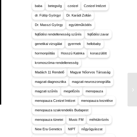
baba
betegség
czeizel
Czeizel Intézet
dr. Fülöp Györgyi
Dr. Karádi Zoltán
Dr. Masszi György
együttműködés
fejlődési rendellenesség szűrés
fejlődési zavar
genetikai vizsgálat
gyermek
hellobaby
hormonpótlás
Hosszú Katinka
koraszülött
kromoszóma-rendellenesség
Madách 11 Rendelő
Magyar Nőorvos Társaság
magzati diagnosztika
magzati neuroszonográfia
magzati szűrés
megelőzés
menopauza
menopauza Czeizel Intézet
menopauza kezelése
menopauza szakrendelés Budapest
menopauza tünetei
Music FM
méhtükrözés
New Era Genetics
NIPT
nőgyógyászat