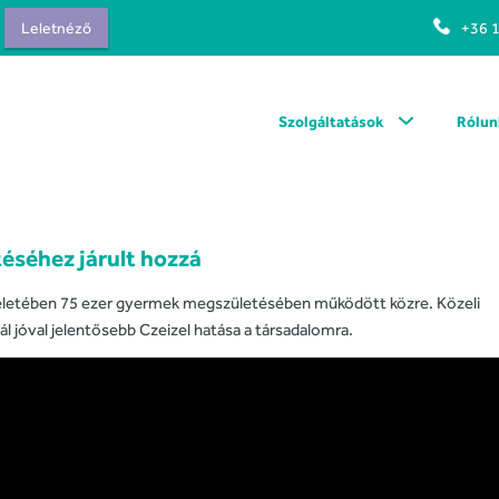
Leletnéző
+36 
Szolgáltatások
Rólun
éséhez járult hozzá
nt életében 75 ezer gyermek megszületésében működött közre. Közeli
l jóval jelentősebb Czeizel hatása a társadalomra.