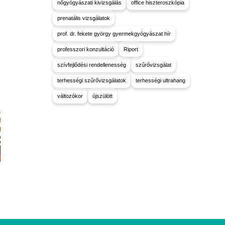
nőgyógyászati kivizsgálás
office hiszteroszkópia
prenatális vizsgálatok
prof. dr. fekete györgy gyermekgyógyászat hír
professzori konzultáció
Riport
szívfejlődési rendellenesség
szűrővizsgálat
terhességi szűrővizsgálatok
terhességi ultrahang
változókor
újszülött