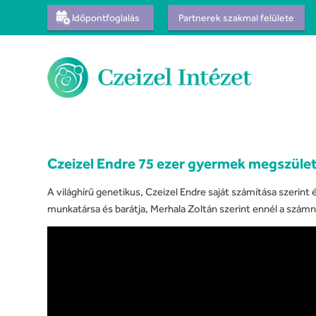
Időpontfoglalás
Partnerek szakmai felülete
Czeizel Endre 75 ezer gyermek megszület
A világhírű genetikus, Czeizel Endre saját számítása szeri
munkatársa és barátja, Merhala Zoltán szerint ennél a számná