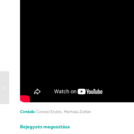
Caramel kicsit tart a
pelenkázástól
Címkék:
Czeizel Endre
,
Merhala Zoltán
Bejegyzés megosztása