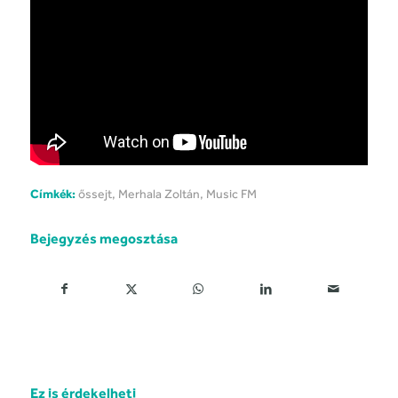
Címkék:
őssejt
,
Merhala Zoltán
,
Music FM
Bejegyzés megosztása
Ez is érdekelheti