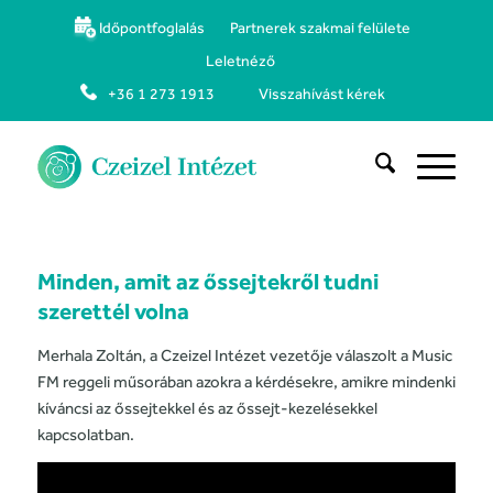
Időpontfoglalás
Partnerek szakmai felülete
Leletnéző
+36 1 273 1913
Visszahívást kérek
Minden, amit az őssejtekről tudni
szerettél volna
Merhala Zoltán, a Czeizel Intézet vezetője válaszolt a Music
FM reggeli műsorában azokra a kérdésekre, amikre mindenki
kíváncsi az őssejtekkel és az őssejt-kezelésekkel
kapcsolatban.