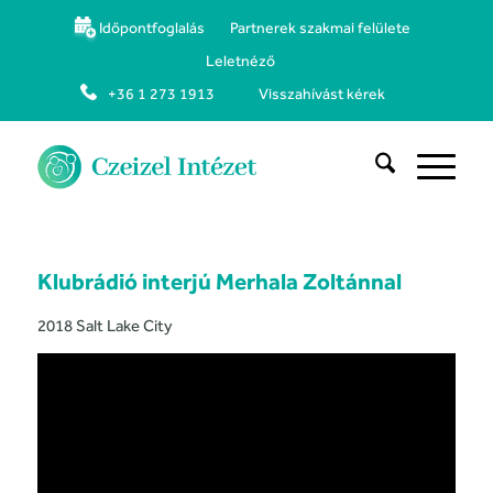
Időpontfoglalás
Partnerek szakmai felülete
Leletnéző
+36 1 273 1913
Visszahívást kérek
Klubrádió interjú Merhala Zoltánnal
2018 Salt Lake City