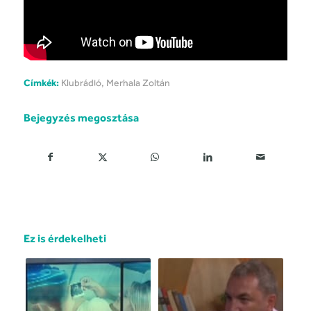
Címkék:
Klubrádió
,
Merhala Zoltán
Bejegyzés megosztása
Ez is érdekelheti